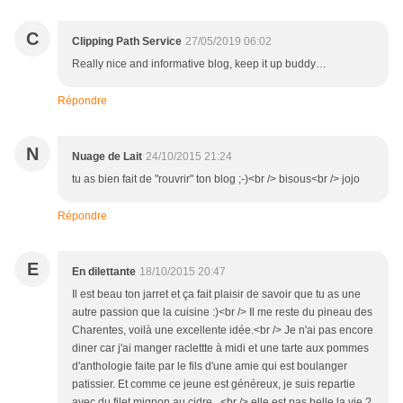
C
Clipping Path Service
27/05/2019 06:02
Really nice and informative blog, keep it up buddy…
Répondre
N
Nuage de Lait
24/10/2015 21:24
tu as bien fait de "rouvrir" ton blog ;-)<br /> bisous<br /> jojo
Répondre
E
En dilettante
18/10/2015 20:47
Il est beau ton jarret et ça fait plaisir de savoir que tu as une
autre passion que la cuisine :)<br /> Il me reste du pineau des
Charentes, voilà une excellente idée.<br /> Je n'ai pas encore
diner car j'ai manger raclettte à midi et une tarte aux pommes
d'anthologie faite par le fils d'une amie qui est boulanger
patissier. Et comme ce jeune est généreux, je suis repartie
avec du filet mignon au cidre...<br /> elle est pas belle la vie ?