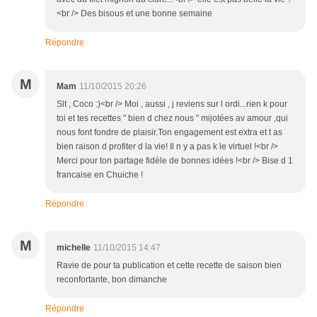
<br /> Des bisous et une bonne semaine
Répondre
M
Mam
11/10/2015 20:26
Slt , Coco :)<br /> Moi , aussi , j reviens sur l ordi...rien k pour
toi et tes recettes " bien d chez nous " mijotées av amour ,qui
nous font fondre de plaisir.Ton engagement est extra et t as
bien raison d profiter d la vie! Il n y a pas k le virtuel !<br />
Merci pour ton partage fidèle de bonnes idées !<br /> Bise d 1
francaise en Chuiche !
Répondre
M
michelle
11/10/2015 14:47
Ravie de pour ta publication et cette recette de saison bien
reconfortante, bon dimanche
Répondre