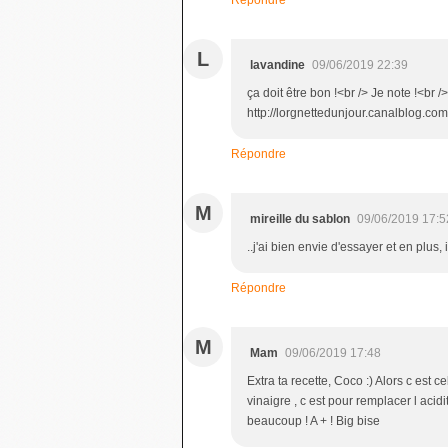
L
lavandine
09/06/2019 22:39
ça doit être bon !<br /> Je note !<br 
http://lorgnettedunjour.canalblog.com
Répondre
M
mireille du sablon
09/06/2019 17:5
..j'ai bien envie d'essayer et en plus,
Répondre
M
Mam
09/06/2019 17:48
Extra ta recette, Coco :) Alors c est c
vinaigre , c est pour remplacer l aci
beaucoup ! A + ! Big bise