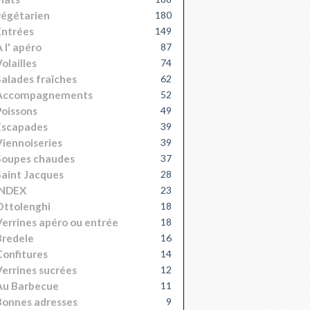
égétarien
180
Entrées
149
 l' apéro
87
olailles
74
alades fraîches
62
Accompagnements
52
oissons
49
Escapades
39
iennoiseries
39
Soupes chaudes
37
aint Jacques
28
INDEX
23
Ottolenghi
18
errines apéro ou entrée
18
Bredele
16
onfitures
14
errines sucrées
12
Au Barbecue
11
onnes adresses
9