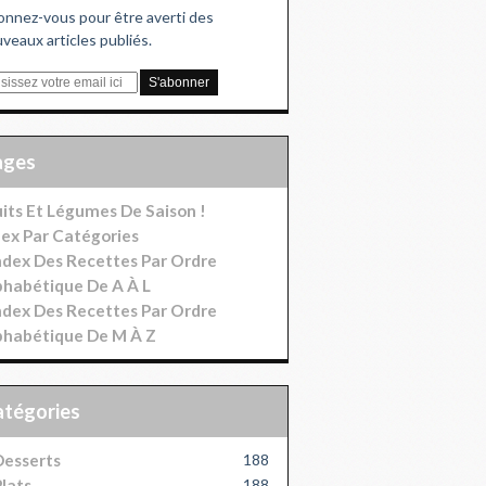
nnez-vous pour être averti des
veaux articles publiés.
Pages
uits Et Légumes De Saison !
dex Par Catégories
index Des Recettes Par Ordre
phabétique De A À L
index Des Recettes Par Ordre
phabétique De M À Z
Catégories
esserts
188
lats
188