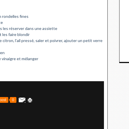
n rondelles fines
te
is les réserver dans une assiette
les faire blondir
 citron, l'ail pressé, saler et poivrer, ajouter un petit verre
yen
e vinaigre et mélanger
post
0