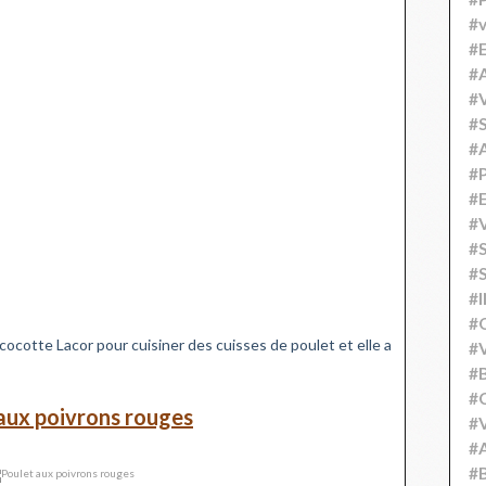
#v
#
#A
#V
#S
#
#P
#
#V
#
#S
#
#
cocotte Lacor pour cuisiner des cuisses de poulet et elle a
#V
#
#C
aux poivrons rouges
#V
#
#B