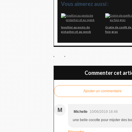
Vous aimerez aussi :
Involtini au pesto de
Gratin de confit de
pistaches et au speck
foie gras
Sablés aux noix
Commenter cet arti
Ajouter un commentaire
M
Michelle
10/06/2019 16:46
une belle cocotte pour mijoter des bon
Répondre