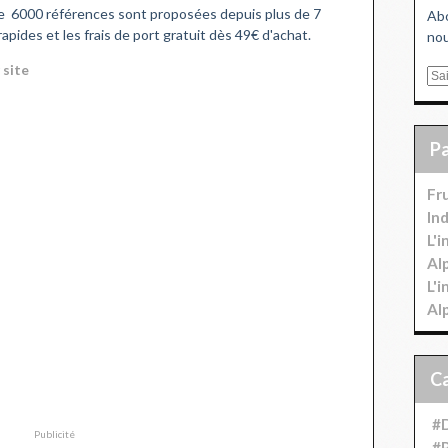
 de 6000 références sont proposées depuis plus de 7
Abo
rapides et les frais de port gratuit dès 49€ d'achat.
nou
r
site
E
m
a
i
l
Fr
In
L'
Al
L'
Al
#D
Publicité
#P