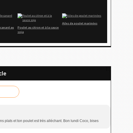
Ailes de poulet marinées
 canard au
Poulet au citron et à la sauce
soja
Salmorejo au thon
cle
s plats et ton poulet est très alléchant. Bon lundi Coco, bises