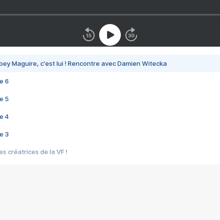
bey Maguire, c'est lui ! Rencontre avec Damien Witecka
e 6
e 5
e 4
e 3
s créatrices de la VF !
e 2
e 1
e Mektoub My Love arrive enfin ! Rencontre avec Shaïn Boumedine et Sal