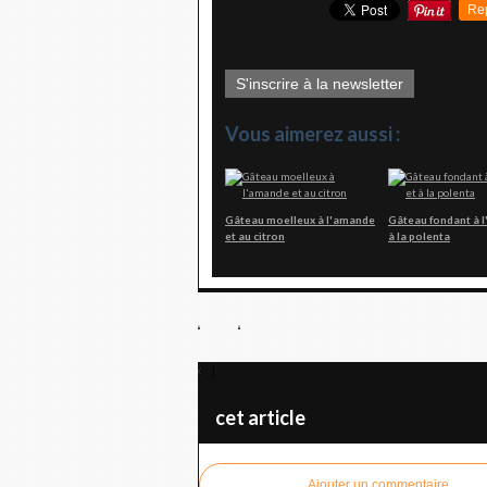
Re
S'inscrire à la newsletter
Vous aimerez aussi :
Gâteau moelleux à l'amande
Gâteau fondant à l
et au citron
à la polenta
Queue de boeuf braisée au céleri rave câpres
cet article
Ajouter un commentaire