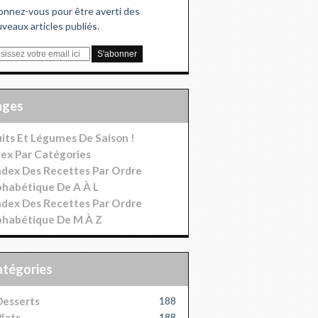
nnez-vous pour être averti des
veaux articles publiés.
Pages
uits Et Légumes De Saison !
dex Par Catégories
index Des Recettes Par Ordre
phabétique De A À L
index Des Recettes Par Ordre
phabétique De M À Z
Catégories
esserts
188
lats
188