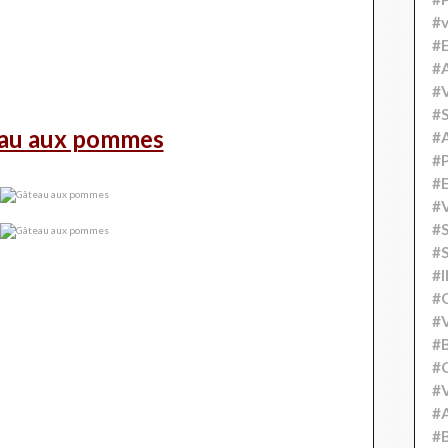
#v
#
#A
#V
#S
au aux pommes
#
#P
#
#V
#
#S
#
#
#V
#
#C
#V
#
#B