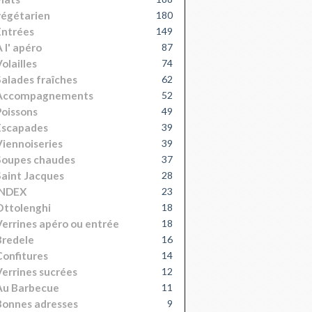
égétarien
180
Entrées
149
 l' apéro
87
olailles
74
alades fraîches
62
Accompagnements
52
oissons
49
Escapades
39
iennoiseries
39
Soupes chaudes
37
aint Jacques
28
INDEX
23
Ottolenghi
18
errines apéro ou entrée
18
Bredele
16
onfitures
14
errines sucrées
12
Au Barbecue
11
onnes adresses
9