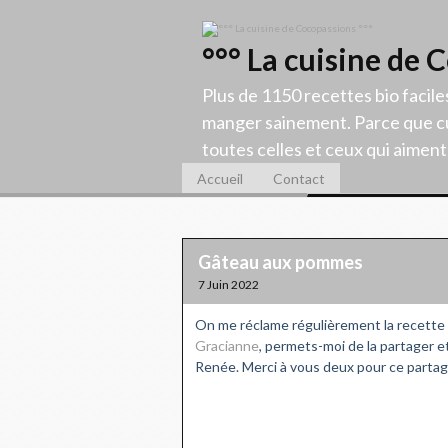
°°° La cuisine de 
Plus de 1150 recettes bio facile
manger sainement. Parce que cu
toutes celles et ceux qui aiment c
Accueil
Contact
Gâteau aux pommes
7 Juin 2022
On me réclame régulièrement la recette d
Gracianne
, permets-moi de la partager et
Renée. Merci à vous deux pour ce partag