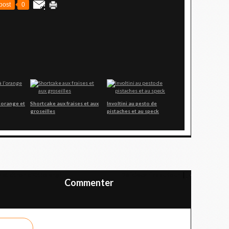
post
0
'orange et
Shortcake aux fraises et aux
Involtini au pesto de
groseilles
pistaches et au speck
 et citron d'Ottolenghi
Délicieux ribs au four
Commenter