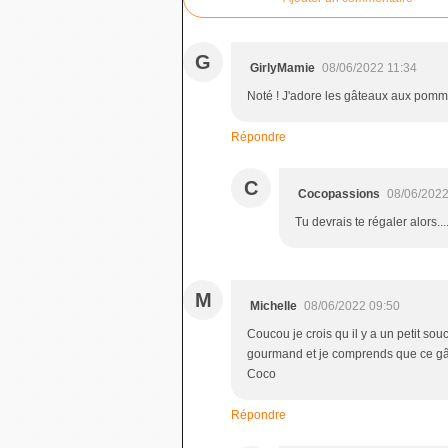
G
GirlyMamie
08/06/2022 11:34
Noté ! J'adore les gâteaux aux pommes
Répondre
C
Cocopassions
08/06/2022
Tu devrais te régaler alors..
M
Michelle
08/06/2022 09:50
Coucou je crois qu il y a un petit souc
gourmand et je comprends que ce gât
Coco
Répondre