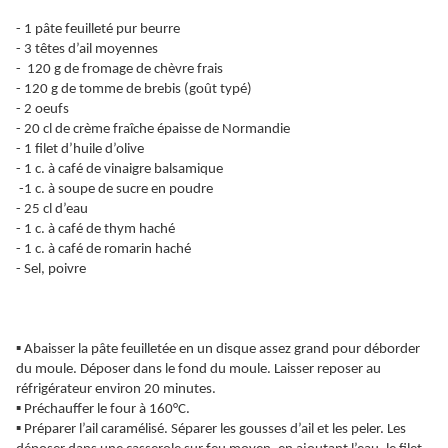
- 1 pâte feuilleté pur beurre
- 3 têtes d’ail moyennes
- 120 g de fromage de chèvre frais
- 120 g de tomme de brebis (goût typé)
- 2 oeufs
- 20 cl de crème fraîche épaisse de Normandie
- 1 filet d’huile d’olive
- 1 c. à café de vinaigre balsamique
-1 c. à soupe de sucre en poudre
- 25 cl d’eau
- 1 c. à café de thym haché
- 1 c. à café de romarin haché
- Sel, poivre
▪️ Abaisser la pâte feuilletée en un disque assez grand pour déborder
du moule. Déposer dans le fond du moule. Laisser reposer au
réfrigérateur environ 20 minutes.
▪️ Préchauffer le four à 160°C.
▪️ Préparer l’ail caramélisé. Séparer les gousses d’ail et les peler. Les