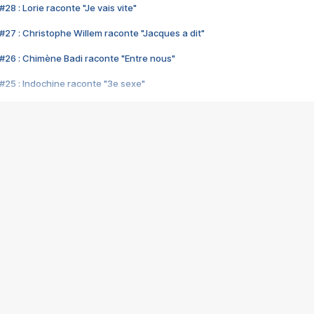
28 : Lorie raconte "Je vais vite"
#27 : Christophe Willem raconte "Jacques a dit"
#26 : Chimène Badi raconte "Entre nous"
#25 : Indochine raconte "3e sexe"
#24 : Zaho raconte "C'est chelou"
#23 : Patrick Bruel raconte "Au café des délices"
#22 : Kyo raconte "Le chemin"
#21 : Nolwenn Leroy raconte "Cassé"
#20 : Patrick Hernandez raconte "Born to be alive"
#19 : Lorie raconte "Près de moi"
#18 : Michael Jones raconte "A nos actes manqués" (avec Jean-Jacque
#17 : Khaled raconte "Aïcha"
#16 : Corneille raconte "Parce qu'on vient de loin"