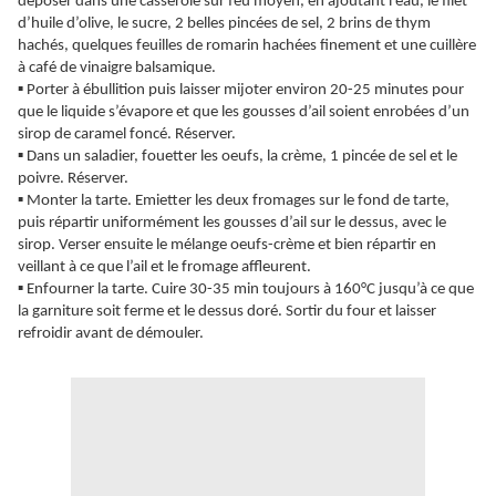
déposer dans une casserole sur feu moyen, en ajoutant l’eau, le filet
d’huile d’olive, le sucre, 2 belles pincées de sel, 2 brins de thym
hachés, quelques feuilles de romarin hachées finement et une cuillère
à café de vinaigre balsamique.
▪️ Porter à ébullition puis laisser mijoter environ 20-25 minutes pour
que le liquide s’évapore et que les gousses d’ail soient enrobées d’un
sirop de caramel foncé. Réserver.
▪️ Dans un saladier, fouetter les oeufs, la crème, 1 pincée de sel et le
poivre. Réserver.
▪️ Monter la tarte. Emietter les deux fromages sur le fond de tarte,
puis répartir uniformément les gousses d’ail sur le dessus, avec le
sirop. Verser ensuite le mélange oeufs-crème et bien répartir en
veillant à ce que l’ail et le fromage affleurent.
▪️ Enfourner la tarte. Cuire 30-35 min toujours à 160°C jusqu’à ce que
la garniture soit ferme et le dessus doré. Sortir du four et laisser
refroidir avant de démouler.