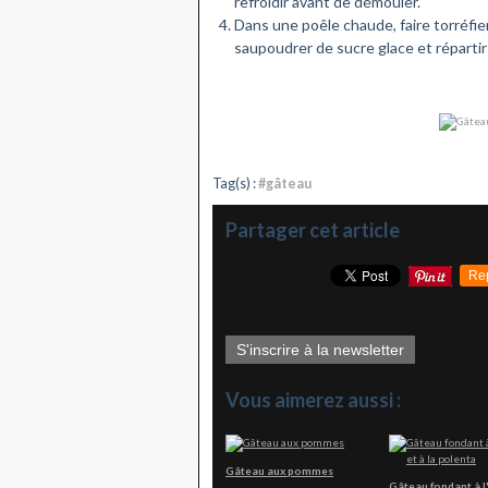
refroidir avant de démouler.
Dans une poêle chaude, faire torréfier
saupoudrer de sucre glace et répartir 
Tag(s) :
#gâteau
Partager cet article
Re
S'inscrire à la newsletter
Vous aimerez aussi :
Gâteau aux pommes
Gâteau fondant à l