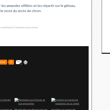
 les amandes effilées et les répartir sur le gâteau,
le reste du zeste de citron.
post
0
'orange et
Shortcake aux fraises et aux
Involtini au pesto de