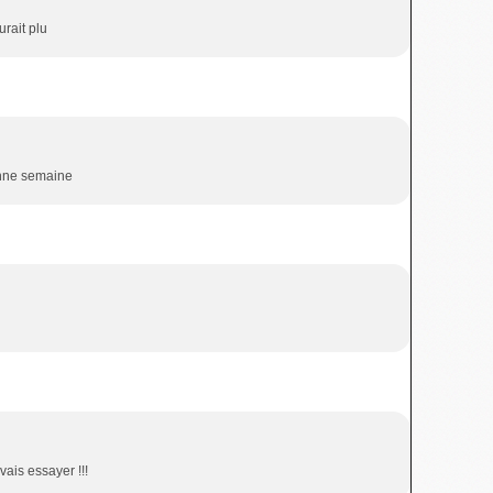
urait plu
onne semaine
ais essayer !!!