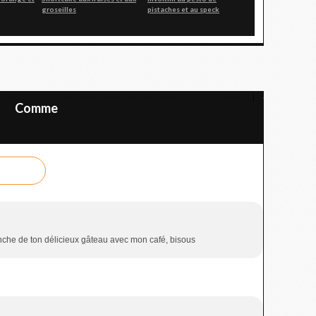
groseilles
pistaches et au speck
dons
Rouleaux de courgettes panés jambon parmesan
Comme
anche de ton délicieux gâteau avec mon café, bisous