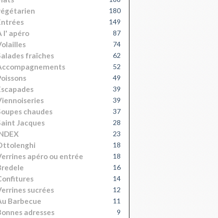
égétarien
180
Entrées
149
 l' apéro
87
olailles
74
alades fraîches
62
Accompagnements
52
oissons
49
Escapades
39
iennoiseries
39
Soupes chaudes
37
aint Jacques
28
INDEX
23
Ottolenghi
18
errines apéro ou entrée
18
Bredele
16
onfitures
14
errines sucrées
12
Au Barbecue
11
onnes adresses
9