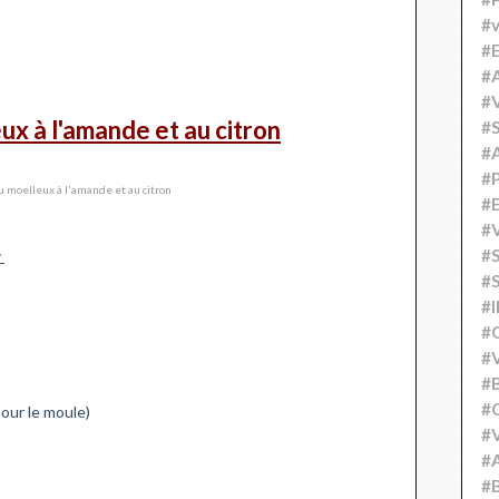
#v
#
#A
#V
x à l'amande et au citron
#S
#
#P
#
#V
#
:
#S
#
#
#V
#
#C
our le moule)
#V
#
#B