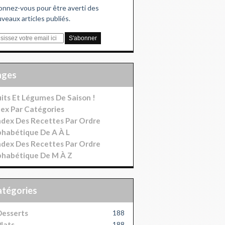
nnez-vous pour être averti des
veaux articles publiés.
Pages
uits Et Légumes De Saison !
dex Par Catégories
index Des Recettes Par Ordre
phabétique De A À L
index Des Recettes Par Ordre
phabétique De M À Z
Catégories
esserts
188
lats
188