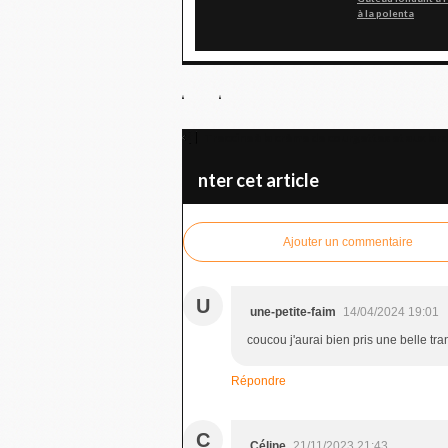
à la polenta
Treccine à la crème de courgettes et aux lar
nter cet article
Ajouter un commentaire
U
une-petite-faim
14/04/2024 19:01
coucou j'aurai bien pris une belle tr
Répondre
C
Céline
21/11/2023 21:43