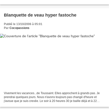
tomates pelées 2 grosses poignées de...
Blanquette de veau hyper fastoche
Publié le 13/10/2006 à 05:01
Par
Cocopassions
Vivement les vacances...de Toussaint. Elles approchent à grands pas. Je
prendrai quelques jours. Nous n'avons toujours pas changé d'heure et
j'avoue que je suis crevée. Le soir à 20 heures 30 je baille déjà et à 22
heures je file éreintée au lit. Et l'hiver...