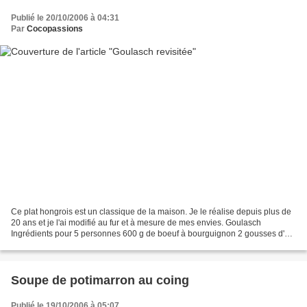
Publié le 20/10/2006 à 04:31
Par
Cocopassions
Ce plat hongrois est un classique de la maison. Je le réalise depuis plus de
20 ans et je l'ai modifié au fur et à mesure de mes envies. Goulasch
Ingrédients pour 5 personnes 600 g de boeuf à bourguignon 2 gousses d'ail
1 canette de bière blonde ou l'...
Soupe de potimarron au coing
Publié le 19/10/2006 à 05:07