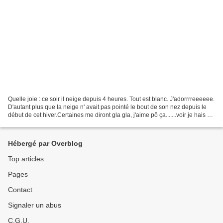
Quelle joie : ce soir il neige depuis 4 heures. Tout est blanc. J'adorrrreeeeee.
D'autant plus que la neige n' avait pas pointé le bout de son nez depuis le
début de cet hiver.Certaines me diront gla gla, j'aime pô ça.......voir je hais ce
temps....n'est...
Hébergé par Overblog
Top articles
Pages
Contact
Signaler un abus
C.G.U.