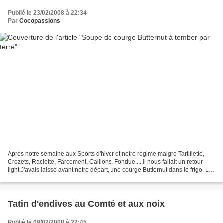
Publié le 23/02/2008 à 22:34
Par
Cocopassions
Après notre semaine aux Sports d'hiver et notre régime maigre Tartiflette,
Crozets, Raclette, Farcement, Caillons, Fondue.....il nous fallait un retour
light.J'avais laissé avant notre départ, une courge Butternut dans le frigo. La
courge a l'avantage...
Tatin d'endives au Comté et aux noix
Publié le 09/02/2008 à 22:45