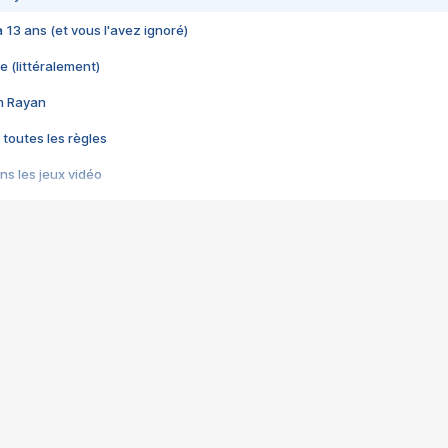
 a 13 ans (et vous l'avez ignoré)
e (littéralement)
im Rayan
 toutes les règles
s les jeux vidéo
us choquant de Rockstar ? - Le scandale BULLY
e plus moche de Steam
du RÊVE tourne au CAUCHEMAR
pendant 8 heures
it… à tort
umiliés par un jeu vidéo
ire - Final Fantasy 8