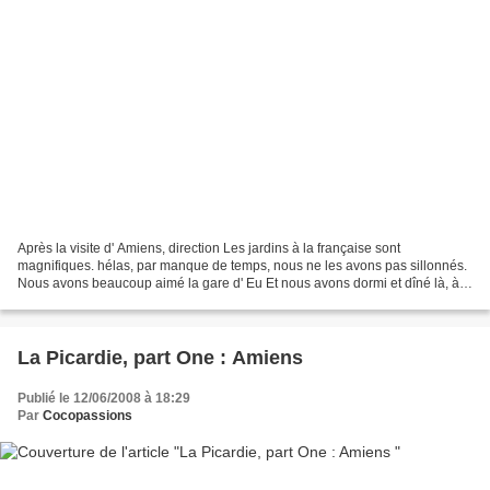
Après la visite d' Amiens, direction Les jardins à la française sont
magnifiques. hélas, par manque de temps, nous ne les avons pas sillonnés.
Nous avons beaucoup aimé la gare d' Eu Et nous avons dormi et dîné là, à l'
hôtel restaurant le Maine. Cette...
La Picardie, part One : Amiens
Publié le 12/06/2008 à 18:29
Par
Cocopassions