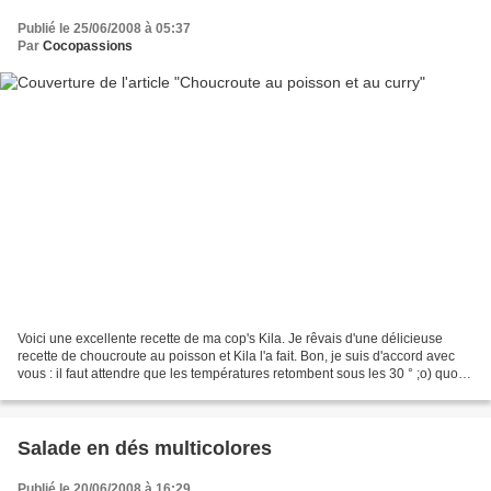
Publié le 25/06/2008 à 05:37
Par
Cocopassions
Voici une excellente recette de ma cop's Kila. Je rêvais d'une délicieuse
recette de choucroute au poisson et Kila l'a fait. Bon, je suis d'accord avec
vous : il faut attendre que les températures retombent sous les 30 ° ;o) quoi
que....... Je suis désolée,...
Salade en dés multicolores
Publié le 20/06/2008 à 16:29