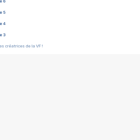
e 6
e 5
e 4
e 3
s créatrices de la VF !
e 2
e 1
e Mektoub My Love arrive enfin ! Rencontre avec Shaïn Boumedine et Sal
i : après Toni en famille
elle réalise le bouleversant Dites lui que je l'aime
ais ! Rencontre autour de Vie privée de Rebecca Zlotowski
 de Marguerite, Grave... Rencontre avec Ella Rumpf
 Les Rêveurs, un film intime sur la santé mentale