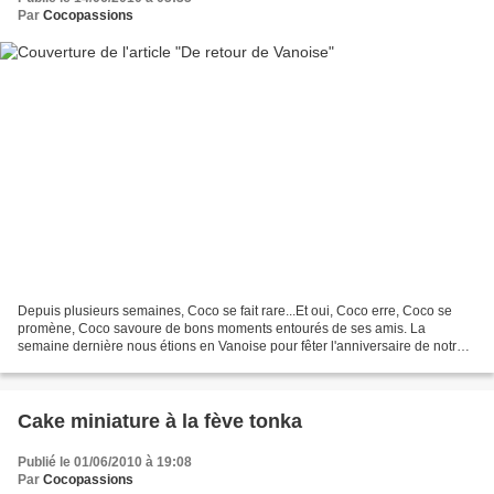
Par
Cocopassions
Depuis plusieurs semaines, Coco se fait rare...Et oui, Coco erre, Coco se
promène, Coco savoure de bons moments entourés de ses amis. La
semaine dernière nous étions en Vanoise pour fêter l'anniversaire de notre
ami savoyard au refuge de la Femma. Doux...
Cake miniature à la fève tonka
Publié le 01/06/2010 à 19:08
Par
Cocopassions