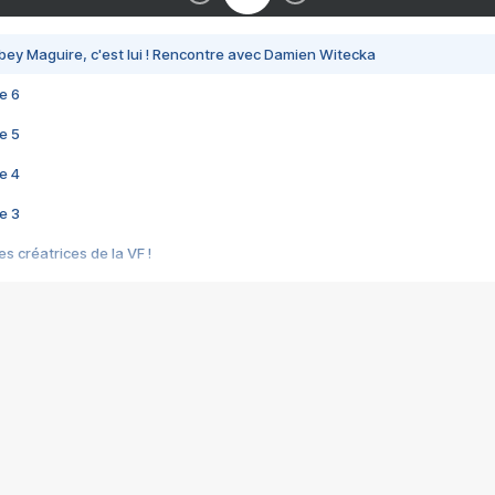
bey Maguire, c'est lui ! Rencontre avec Damien Witecka
e 6
e 5
e 4
e 3
s créatrices de la VF !
e 2
e 1
e Mektoub My Love arrive enfin ! Rencontre avec Shaïn Boumedine et Sal
i : après Toni en famille
elle réalise le bouleversant Dites lui que je l'aime
ais ! Rencontre autour de Vie privée de Rebecca Zlotowski