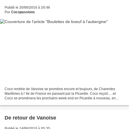
Publié le 20/06/2010 à 20:46
Par
Cocopassions
Coco rentrée de Vanoise se promène encore et toujours, de Charentes
Maritimes à l' Ile de France en passant par la Picardie. Coco reçoit......et
Coco se promènera les prochains week end en Picardie à nouveau, en
Belgique, en Forêt Noire.... Coco ne se...
De retour de Vanoise
Publié le 14/06/2010 à 05:35