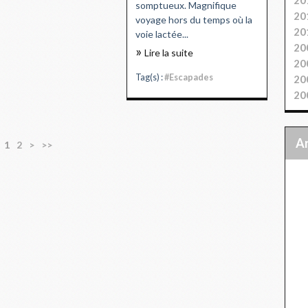
somptueux. Magnifique
20
voyage hors du temps où la
20
voie lactée...
20
Lire la suite
20
Tag(s) :
#Escapades
20
20
1
2
>
>>