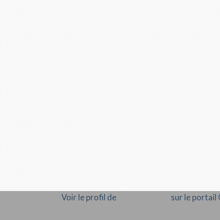
Voir le profil de
Cocopassions
sur le portai
Rémunération en droits d