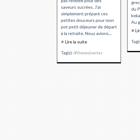
pas révélée pour des
grec
saveurs sucrées. J'ai
du P
simplement préparé ces
keka
petites douceurs pour mon
Au g
pot petit déjeuner de départ
Li
à la retraite. Nous avions...
Lire la suite
Tag(s
Tag(s) :
#Viennoiseries