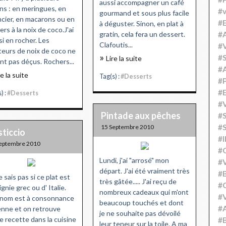
aussi accompagner un café
ns : en meringues, en
#v
gourmand et sous plus facile
ncier, en macarons ou en
#
à déguster. Sinon, en plat à
ers à la noix de coco.J'ai
gratin, cela fera un dessert.
#A
si en rocher. Les
Clafoutis...
#V
eurs de noix de coco ne
#S
Lire la suite
nt pas déçus. Rochers...
#
re la suite
Tag(s) :
#Desserts
#P
#
) :
#Desserts
#V
Pintade aux pêches
#
#S
15 Septembre 2010
ticcio
#
eptembre 2010
#
Lundi, j'ai "arrosé" mon
#V
départ. J'ai été vraiment très
#
e sais pas si ce plat est
très gâtée..... J'ai reçu de
#C
ignie grec ou d' Italie.
nombreux cadeaux qui m'ont
#V
nom est à consonnance
beaucoup touchés et dont
#
ienne et on retrouve
je ne souhaite pas dévoilé
e recette dans la cuisine
#B
leur teneur sur la toile. A ma