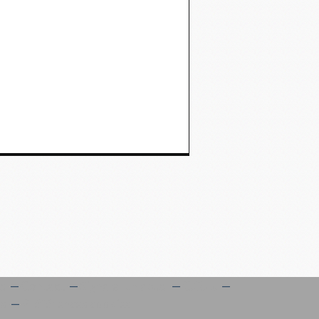
es
Contact
Signaler un abus
C.G.U.
es
Préférences cookies