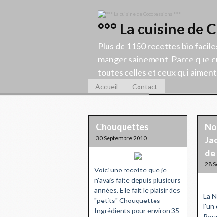
°°° La cuisine de 
Plus de 1150 recettes bio facile
manger sainement. Parce que cu
toutes celles et ceux qui aiment c
Accueil
Contact
Chouquettes
Noi
30 Septembre 2010
Ja
de
28 S
Voici une recette que je
n'avais faite depuis plusieurs
années. Elle fait le plaisir des
La N
"petits" Chouquettes
l'un
Ingrédients pour environ 35
Pour