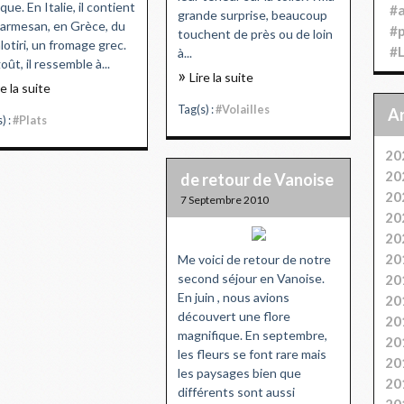
que. En Italie, il contient
#
grande surprise, beaucoup
armesan, en Grèce, du
#
touchent de près ou de loin
lotiri, un fromage grec.
#
à...
oût, il ressemble à...
Lire la suite
re la suite
Tag(s) :
#Volailles
) :
#Plats
20
20
de retour de Vanoise
20
7 Septembre 2010
20
20
20
Me voici de retour de notre
second séjour en Vanoise.
20
En juin , nous avions
20
découvert une flore
20
magnifique. En septembre,
20
les fleurs se font rare mais
20
les paysages bien que
20
différents sont aussi
20