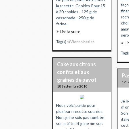
faço
la recette. Cookies Pour 15
fina
à 20 cookies - 125 g de
roch
cassonade - 250 g de
choi
farine...
amat
Lire la suite
sero
Tag(s) :
#Viennoiseries
Li
Tag(s
Cake aux citrons
confits et aux
Pas
graines de pavot
12 S
18 Septembre 2010
Je n
Nous voici partie pour
d' or
plusieurs recette sucrées.
Son 
Non, je ne suis pas tombée
ital
sur la tête et je ne me suis
cett