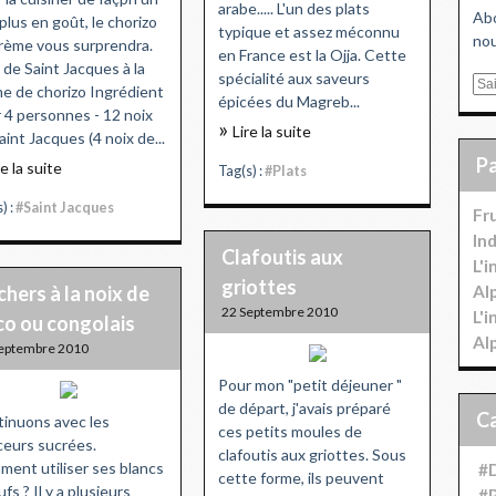
arabe..... L'un des plats
Abo
plus en goût, le chorizo
typique et assez méconnu
nou
rème vous surprendra.
en France est la Ojja. Cette
 de Saint Jacques à la
spécialité aux saveurs
E
e de chorizo Ingrédient
épicées du Magreb...
m
 4 personnes - 12 noix
Lire la suite
a
aint Jacques (4 noix de...
i
re la suite
Tag(s) :
#Plats
l
) :
#Saint Jacques
Fr
In
Clafoutis aux
L'
griottes
hers à la noix de
Al
22 Septembre 2010
L'
co ou congolais
Al
eptembre 2010
Pour mon "petit déjeuner "
de départ, j'avais préparé
inuons avec les
ces petits moules de
eurs sucrées.
clafoutis aux griottes. Sous
ent utiliser ses blancs
#D
cette forme, ils peuvent
ufs ? Il y a plusieurs
#P