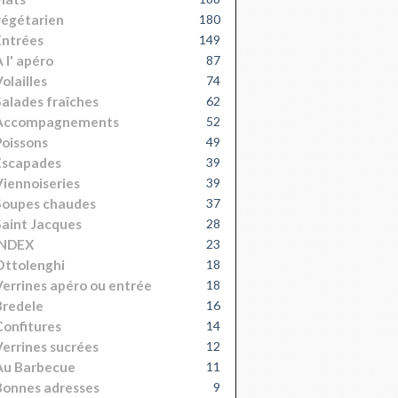
égétarien
180
Entrées
149
 l' apéro
87
olailles
74
alades fraîches
62
Accompagnements
52
oissons
49
Escapades
39
iennoiseries
39
Soupes chaudes
37
aint Jacques
28
INDEX
23
Ottolenghi
18
errines apéro ou entrée
18
Bredele
16
onfitures
14
errines sucrées
12
Au Barbecue
11
onnes adresses
9