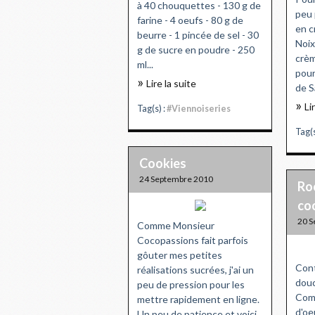
à 40 chouquettes - 130 g de
peu 
farine - 4 oeufs - 80 g de
en c
beurre - 1 pincée de sel - 30
Noix
g de sucre en poudre - 250
crèm
ml...
pour
Lire la suite
de S
Li
Tag(s) :
#Viennoiseries
Tag(s
Cookies
24 Septembre 2010
Roc
co
20 S
Comme Monsieur
Cocopassions fait parfois
gôuter mes petites
Cont
réalisations sucrées, j'ai un
douc
peu de pression pour les
Comm
mettre rapidement en ligne.
d'oe
Un peu de patience et voici