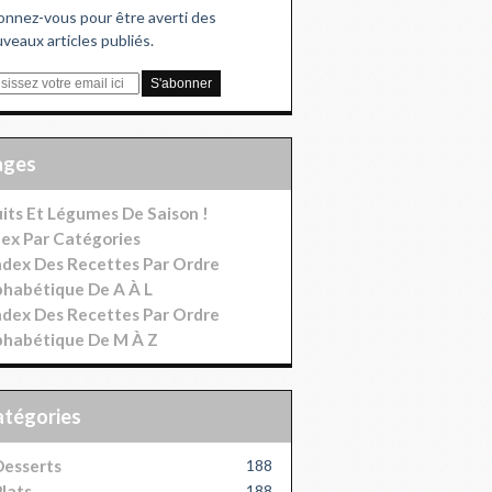
nnez-vous pour être averti des
veaux articles publiés.
Pages
uits Et Légumes De Saison !
dex Par Catégories
index Des Recettes Par Ordre
phabétique De A À L
index Des Recettes Par Ordre
phabétique De M À Z
Catégories
esserts
188
lats
188