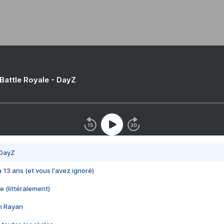
 Battle Royale - DayZ
 DayZ
 a 13 ans (et vous l'avez ignoré)
e (littéralement)
im Rayan