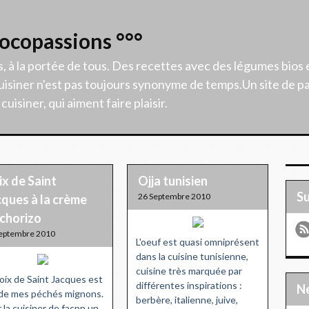
Cocopassions °°°
s, à la portée de tous. Des recettes avec des légumes bios 
isiner n'est pas toujours synonyme de temps.Un site de p
uisiner, qui aiment faire plaisir.
x de Saint
Ojja tunisien
S
26 Septembre 2010
cques à la crème
 chorizo
eptembre 2010
L'oeuf est quasi omniprésent
dans la cuisine tunisienne,
cuisine très marquée par
oix de Saint Jacques est
différentes inspirations :
 de mes péchés mignons.
berbère, italienne, juive,
 la cuisiner de façpn un