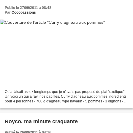
Publié le 27/09/2011 à 08:48
Par
Cocopassions
Cela faisait assez longtemps que je n'avais pas proposé de plat "exotique".
Un voici un qui a ravi nos papilles. Curry d'agneau aux pommes Ingrédients
pour 4 personnes - 700 g d'agneau type navarin - 5 pommes - 3 oignons - 2
tomates - 15 g de gingembre...
Royco, ma minute craquante
Publié le 26/09/2011 à 04:16