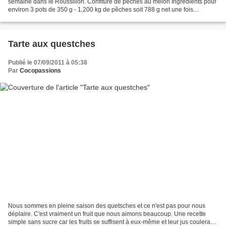
semaine dans le Roussillon. Confiture de pêches au melon Ingrédients pour
environ 3 pots de 350 g - 1,200 kg de pêches soit 788 g net une fois
épluchées et dénoyautées - 100 g de...
Tarte aux questches
Publié le 07/09/2011 à 05:38
Par
Cocopassions
Nous sommes en pleine saison des quetsches et ce n'est pas pour nous
déplaire. C'est vraiment un fruit que nous aimons beaucoup. Une recette
simple sans sucre car les fruits se suffisent à eux-même et leur jus coulera