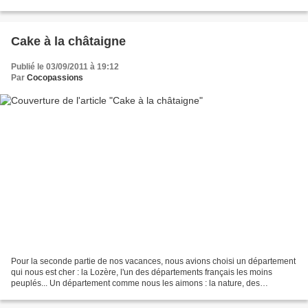
sur la pâte et l'humectera de ce...
Cake à la châtaigne
Publié le 03/09/2011 à 19:12
Par
Cocopassions
Pour la seconde partie de nos vacances, nous avions choisi un département
qui nous est cher : la Lozère, l'un des départements français les moins
peuplés... Un département comme nous les aimons : la nature, des
paysages superbes, des panoramas à couper...