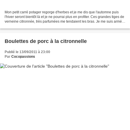
Mon petit carré potager regorge d'herbes et je me dis que l'automne puis
l'hiver seront bientôt là et je ne pourrai plus en profiter. Ces grandes tiges de
verneine citronnée, très parfumées me tendaient les bras. Je me suis armée
de mon arme favorite,...
Boulettes de porc à la citronnelle
Publié le 13/09/2011 à 23:00
Par
Cocopassions