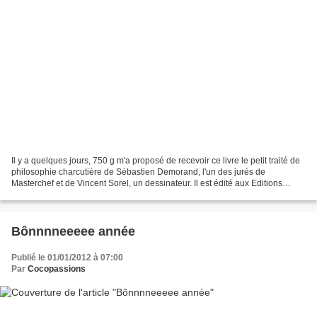
Il y a quelques jours, 750 g m'a proposé de recevoir ce livre le petit traité de
philosophie charcutière de Sébastien Demorand, l'un des jurés de
Masterchef et de Vincent Sorel, un dessinateur. Il est édité aux Editions
Rouergue et Kéribus. La charcuterie...
Bônnnneeeee année
Publié le 01/01/2012 à 07:00
Par
Cocopassions