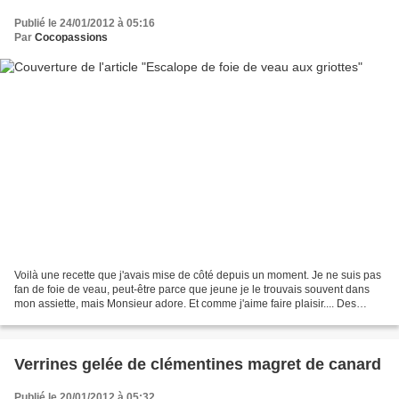
Publié le 24/01/2012 à 05:16
Par
Cocopassions
Voilà une recette que j'avais mise de côté depuis un moment. Je ne suis pas
fan de foie de veau, peut-être parce que jeune je le trouvais souvent dans
mon assiette, mais Monsieur adore. Et comme j'aime faire plaisir.... Des
griottes au congélateur, une...
Verrines gelée de clémentines magret de canard
Publié le 20/01/2012 à 05:32