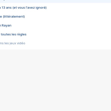
 a 13 ans (et vous l'avez ignoré)
e (littéralement)
im Rayan
 toutes les règles
s les jeux vidéo
us choquant de Rockstar ? - Le scandale BULLY
e plus moche de Steam
du RÊVE tourne au CAUCHEMAR
pendant 8 heures
it… à tort
umiliés par un jeu vidéo
ire - Final Fantasy 8