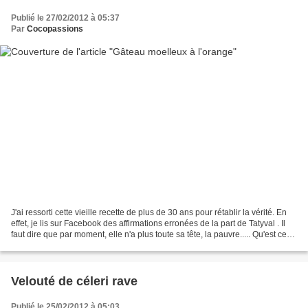
Publié le 27/02/2012 à 05:37
Par
Cocopassions
J'ai ressorti cette vieille recette de plus de 30 ans pour rétablir la vérité. En
effet, je lis sur Facebook des affirmations erronées de la part de Tatyval . Il
faut dire que par moment, elle n'a plus toute sa tête, la pauvre..... Qu'est ce
que ce sera...
Velouté de céleri rave
Publié le 25/02/2012 à 05:03