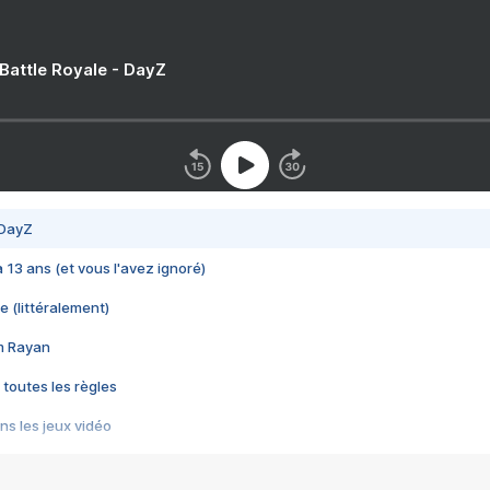
 Battle Royale - DayZ
 DayZ
 a 13 ans (et vous l'avez ignoré)
e (littéralement)
im Rayan
 toutes les règles
s les jeux vidéo
us choquant de Rockstar ? - Le scandale BULLY