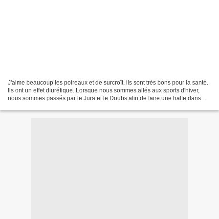
J'aime beaucoup les poireaux et de surcroît, ils sont très bons pour la santé.
Ils ont un effet diurétique. Lorsque nous sommes allés aux sports d'hiver,
nous sommes passés par le Jura et le Doubs afin de faire une halte dans
une fruitière. J'ai fait...