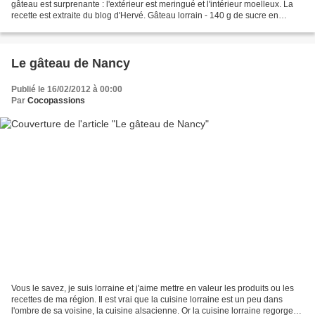
gâteau est surprenante : l'extérieur est meringué et l'intérieur moelleux. La
recette est extraite du blog d'Hervé. Gâteau lorrain - 140 g de sucre en
poudre - 140 g de blancs d'oeufs...
Le gâteau de Nancy
Publié le 16/02/2012 à 00:00
Par
Cocopassions
Vous le savez, je suis lorraine et j'aime mettre en valeur les produits ou les
recettes de ma région. Il est vrai que la cuisine lorraine est un peu dans
l'ombre de sa voisine, la cuisine alsacienne. Or la cuisine lorraine regorge