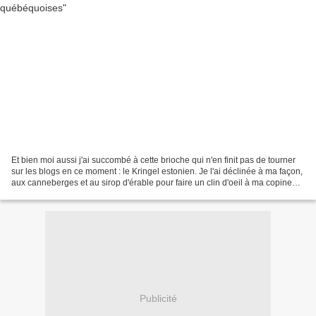
Et bien moi aussi j'ai succombé à cette brioche qui n'en finit pas de tourner
sur les blogs en ce moment : le Kringel estonien. Je l'ai déclinée à ma façon,
aux canneberges et au sirop d'érable pour faire un clin d'oeil à ma copine
outre atlantique, Anne....
Publicité