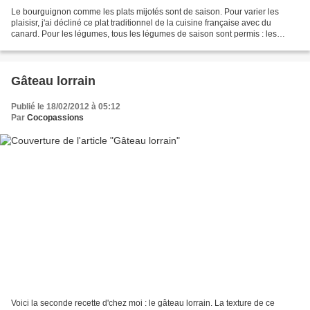
Le bourguignon comme les plats mijotés sont de saison. Pour varier les
plaisisr, j'ai décliné ce plat traditionnel de la cuisine française avec du
canard. Pour les légumes, tous les légumes de saison sont permis : les
rutabagas, les panais, les carottes........
Gâteau lorrain
Publié le 18/02/2012 à 05:12
Par
Cocopassions
Voici la seconde recette d'chez moi : le gâteau lorrain. La texture de ce