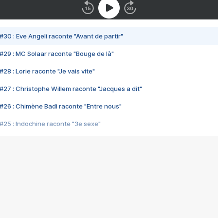
#30 : Eve Angeli raconte "Avant de partir"
#29 : MC Solaar raconte "Bouge de là"
28 : Lorie raconte "Je vais vite"
#27 : Christophe Willem raconte "Jacques a dit"
#26 : Chimène Badi raconte "Entre nous"
#25 : Indochine raconte "3e sexe"
#24 : Zaho raconte "C'est chelou"
#23 : Patrick Bruel raconte "Au café des délices"
#22 : Kyo raconte "Le chemin"
#21 : Nolwenn Leroy raconte "Cassé"
#20 : Patrick Hernandez raconte "Born to be alive"