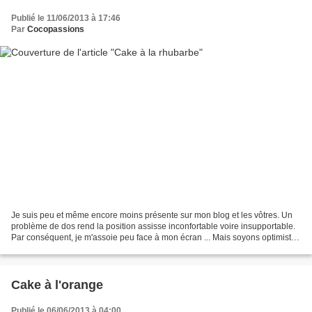
Publié le 11/06/2013 à 17:46
Par
Cocopassions
Je suis peu et même encore moins présente sur mon blog et les vôtres. Un
problème de dos rend la position assisse inconfortable voire insupportable.
Par conséquent, je m'assoie peu face à mon écran ... Mais soyons optimiste,
ça ira mieux demain, comme...
Cake à l'orange
Publié le 06/06/2013 à 04:00