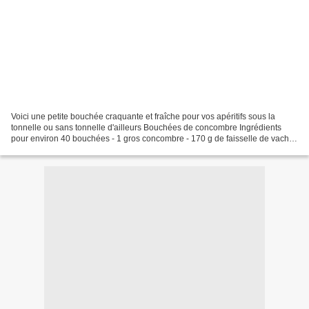
Voici une petite bouchée craquante et fraîche pour vos apéritifs sous la
tonnelle ou sans tonnelle d'ailleurs Bouchées de concombre Ingrédients
pour environ 40 bouchées - 1 gros concombre - 170 g de faisselle de vache
ou de chèvre - 2 radis - 2 "oreilles"...