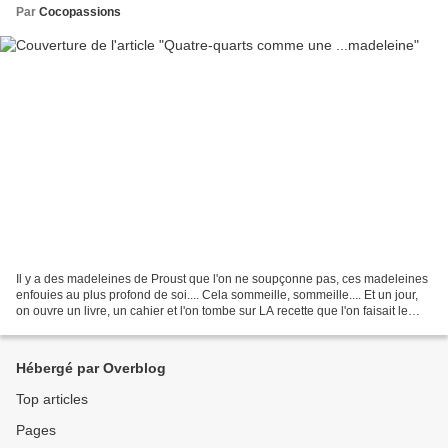
Par
Cocopassions
Il y a des madeleines de Proust que l'on ne soupçonne pas, ces madeleines
enfouies au plus profond de soi.... Cela sommeille, sommeille.... Et un jour,
on ouvre un livre, un cahier et l'on tombe sur LA recette que l'on faisait le
jeudi après midi ou le...
Hébergé par Overblog
Top articles
Pages