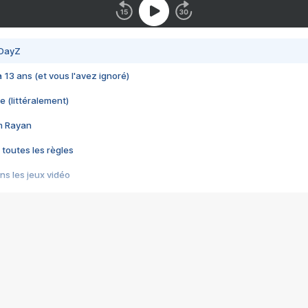
 DayZ
 a 13 ans (et vous l'avez ignoré)
e (littéralement)
im Rayan
 toutes les règles
s les jeux vidéo
us choquant de Rockstar ? - Le scandale BULLY
e plus moche de Steam
du RÊVE tourne au CAUCHEMAR
pendant 8 heures
it… à tort