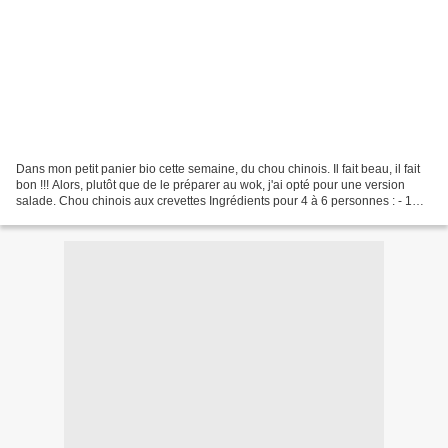
Dans mon petit panier bio cette semaine, du chou chinois. Il fait beau, il fait
bon !!! Alors, plutôt que de le préparer au wok, j'ai opté pour une version
salade. Chou chinois aux crevettes Ingrédients pour 4 à 6 personnes : - 1
chou chinois - 1 boîte...