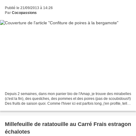
Publié le 21/09/2013 à 14:26
Par
Cocopassions
Depuis 2 semaines, dans mon panier bio de l'Amap, je trouve des mirabelles
(c'est la fin), des questches, des pommes et des poires (pas de scoubidous!!)
Des fruits de saison quoi. Comme l'hiver ici est parfois long, j'en profite, telle
une fourmi, pour...
Millefeuille de ratatouille au Carré Frais estragon
échalotes