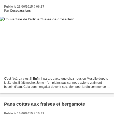
Publié le 23/06/2015 à 06:37
Par
Cocopassions
C'est l'été, ça y est !!! Enfin il parait, parce que chez nous en Moselle depuis
le 21 juin, il fait moche. Je ne m'en plains pas car nous avions vraiment
besoin d'eau. Cela commençait à devenir sec. Mon petit jardin commence à
porter ses fruits. Nous...
Pana cottas aux fraises et bergamote
Publié le 15/06/2015 à 15:32