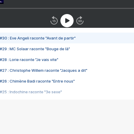
#30 : Eve Angeli raconte "Avant de partir"
#29 : MC Solaar raconte "Bouge de là"
28 : Lorie raconte "Je vais vite"
#27 : Christophe Willem raconte "Jacques a dit"
#26 : Chimène Badi raconte "Entre nous"
#25 : Indochine raconte "3e sexe"
#24 : Zaho raconte "C'est chelou"
#23 : Patrick Bruel raconte "Au café des délices"
#22 : Kyo raconte "Le chemin"