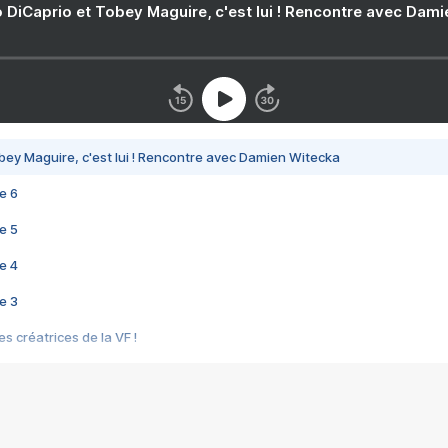
 DiCaprio et Tobey Maguire, c'est lui ! Rencontre avec Dam
bey Maguire, c'est lui ! Rencontre avec Damien Witecka
e 6
e 5
e 4
e 3
s créatrices de la VF !
e 2
e 1
e Mektoub My Love arrive enfin ! Rencontre avec Shaïn Boumedine et Sal