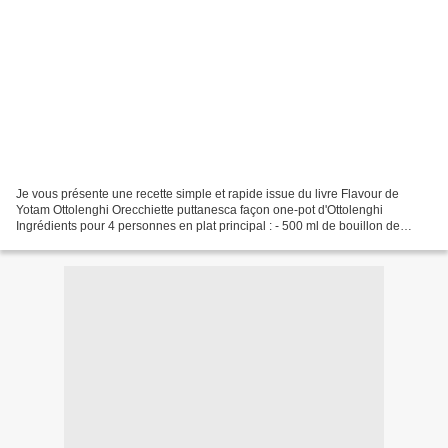
Je vous présente une recette simple et rapide issue du livre Flavour de
Yotam Ottolenghi Orecchiette puttanesca façon one-pot d'Ottolenghi
Ingrédients pour 4 personnes en plat principal : - 500 ml de bouillon de
volailles ou de légumes - 1 boîte de 400...