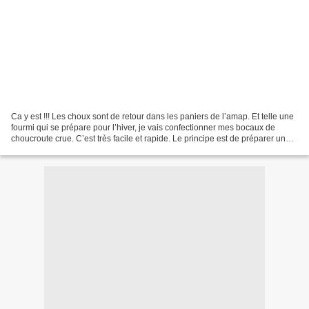
Ca y est !!! Les choux sont de retour dans les paniers de l’amap. Et telle une
fourmi qui se prépare pour l’hiver, je vais confectionner mes bocaux de
choucroute crue. C’est très facile et rapide. Le principe est de préparer un
bocal fermenté et pour...