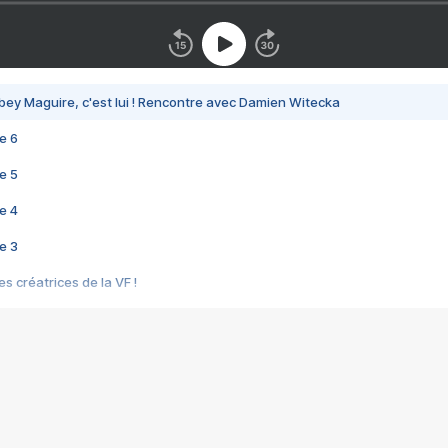
bey Maguire, c'est lui ! Rencontre avec Damien Witecka
e 6
e 5
e 4
e 3
s créatrices de la VF !
e 2
e 1
e Mektoub My Love arrive enfin ! Rencontre avec Shaïn Boumedine et Sal
i : après Toni en famille