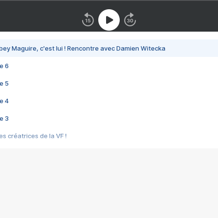
bey Maguire, c'est lui ! Rencontre avec Damien Witecka
e 6
e 5
e 4
e 3
s créatrices de la VF !
e 2
e 1
e Mektoub My Love arrive enfin ! Rencontre avec Shaïn Boumedine et Sal
i : après Toni en famille