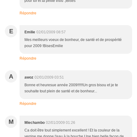
pour toi et ta petite tribu :)Bises
Répondre
E
Emilie
02/01/2009 08:57
Mes meilleurs voeux de bonheur, de santé et de prospérité
pour 2009 !BisesEmilie
Répondre
A
awoz
02/01/2009 03:51
Bonne et heuresue année 2009!!!!!!Un gros bisou et je te
souhaite tout plein de santé et de bonheur...
Répondre
M
Miechambo
02/01/2009 01:26
Ca doit être tout simplement excellent ! Et la couleur de la
verrine me donne l'eau à la bouche.Une bien belle façon de