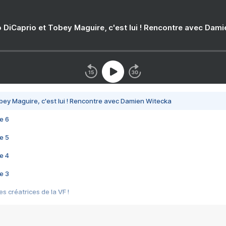
 DiCaprio et Tobey Maguire, c'est lui ! Rencontre avec Dam
bey Maguire, c'est lui ! Rencontre avec Damien Witecka
e 6
e 5
e 4
e 3
s créatrices de la VF !
e 2