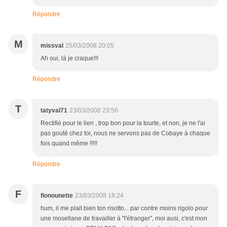
Répondre
M
missval
25/03/2008 20:05
Ah oui, là je craque!!!
Répondre
T
tatyval71
23/03/2008 23:56
Rectifié pour le lien , trop bon pour la tourte, et non, je ne l'ai
pas gouté chez toi, nous ne servons pas de Cobaye à chaque
fois quand même !!!!!
Répondre
F
flonounette
23/03/2008 18:24
hum, il me plait bien ton risotto... par contre moins rigolo pour
une mosellane de travailler à "l'étranger", moi ausi, c'est mon