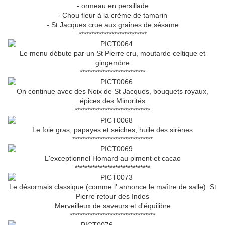
- ormeau en persillade
- Chou fleur à la crème de tamarin
- St Jacques crue aux graines de sésame
***************************
Le menu débute par un St Pierre cru, moutarde celtique et
gingembre
**************************
On continue avec des Noix de St Jacques, bouquets royaux,
épices des Minorités
******************************
Le foie gras, papayes et seiches, huile des sirènes
********************************
L'exceptionnel Homard au piment et cacao
******************************
Le désormais classique (comme l' annonce le maître de salle) St
Pierre retour des Indes
Merveilleux de saveurs et d'équilibre
**********************************