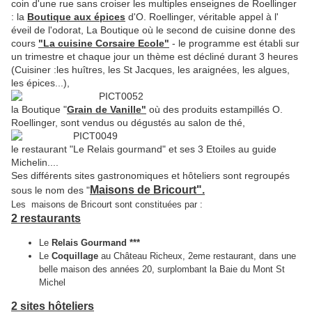
coin d'une rue sans croiser les multiples enseignes de Roellinger
: la
Boutique aux épices
d'O. Roellinger, véritable appel à l'
éveil de l'odorat, La Boutique où le second de cuisine donne des
cours
"La cuisine Corsaire Ecole"
- le programme est établi sur
un trimestre et chaque jour un thème est décliné durant 3 heures
(Cuisiner :les huîtres, les St Jacques, les araignées, les algues,
les épices...),
la Boutique "
Grain de Vanille"
où des produits estampillés O.
Roellinger, sont vendus ou dégustés au salon de thé,
le restaurant "Le Relais gourmand" et ses 3 Etoiles au guide
Michelin....
Ses différents sites gastronomiques et hôteliers sont regroupés
Maisons de Bricourt".
sous le nom des "
Les maisons de Bricourt sont constituées par :
2 restaurants
Le
Relais Gourmand ***
Le
Coquillage
au Château Richeux, 2eme restaurant, dans une
belle maison des années 20, surplombant la Baie du Mont St
Michel
2 sites hôteliers