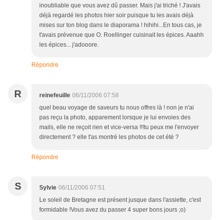
inoubliable que vous avez dû passer. Mais j'ai triché ! J'avais
déjà regardé les photos hier soir puisque tu les avais déjà
mises sur ton blog dans le diaporama ! hihihi...En tous cas, je
t'avais prévenue que O. Roellinger cuisinait les épices. Aaahh
les épices... j'adooore.
Répondre
R
reinefeuille
06/11/2006 07:58
quel beau voyage de saveurs tu nous offres là ! non je n'ai
pas reçu la photo, apparement lorsque je lui envoies des
mails, elle ne reçoit rien et vice-versa !!!tu peux me l'envoyer
directement ? elle t'as montré les photos de cet été ?
Répondre
S
Sylvie
06/11/2006 07:51
Le soleil de Bretagne est présent jusque dans l'assiette, c'est
formidable !Vous avez du passer 4 super bons jours ;o)