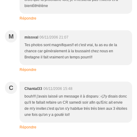
bientôtHélène
Répondre
M
missval
06/11/2006 21:07
Tes photos sont magnifiques!! et c'est vrai, tu as eu de la
chance car généralement à la toussaint chez nous en
Bretagne il fait vraiment un temps pourri!!
Répondre
C
Chantal33
06/11/2006 15:48
bouh!!! j'avais laissé un message il à disparu :-(J'y disais donc
qu'il te fallait refaire un CR samedi soir afin qu'Eric ait envie
de m'y inviter.c'est qu'on s'y habitue trés trés bien aux 3 étoiles
une fois qu'on y a gouté lol!
Répondre