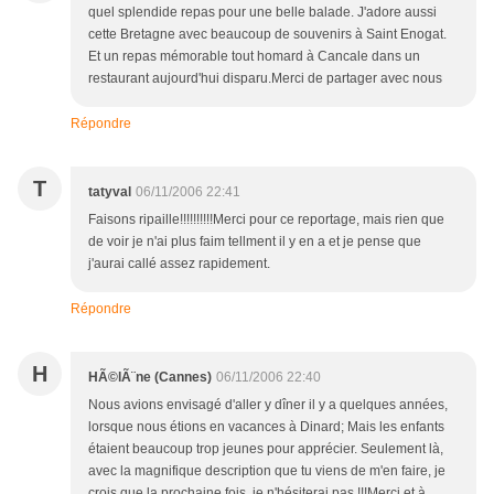
quel splendide repas pour une belle balade. J'adore aussi
cette Bretagne avec beaucoup de souvenirs à Saint Enogat.
Et un repas mémorable tout homard à Cancale dans un
restaurant aujourd'hui disparu.Merci de partager avec nous
Répondre
T
tatyval
06/11/2006 22:41
Faisons ripaille!!!!!!!!!!Merci pour ce reportage, mais rien que
de voir je n'ai plus faim tellment il y en a et je pense que
j'aurai callé assez rapidement.
Répondre
H
HÃ©lÃ¨ne (Cannes)
06/11/2006 22:40
Nous avions envisagé d'aller y dîner il y a quelques années,
lorsque nous étions en vacances à Dinard; Mais les enfants
étaient beaucoup trop jeunes pour apprécier. Seulement là,
avec la magnifique description que tu viens de m'en faire, je
crois que la prochaine fois, je n'hésiterai pas !!!Merci et à