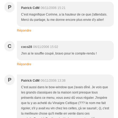
P
Patrick CdM
06/11/2006 15:21
C'est magnifique Corinne, a la hauteur de ce que j'attendais.
Merci du partage, tu me donne encore plus envie d'y aller!
Répondre
C
coco28
06/11/2006 15:02
J'en ai le souffle coupé, bravo pour le compte-rendu !
Répondre
P
Patrick CdM
06/11/2006 13:38
C'est aussi dans le bow-window que j'avais dîné. Je vois que
les grands classiques de la maison sont presque tous
présents dans ce menu, vous avez dû vous régaler. J'espère
que tu y as acheté du Vinaigre Celtique (??? le nom me fait
rigoler, s'il y avait eu vin chez les celtes, çà se saurait ;-)), c'est
la meilleure chose qu'il mette en vente dans ces