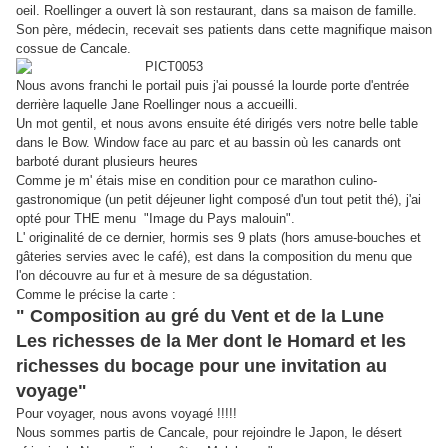
oeil. Roellinger a ouvert là son restaurant, dans sa maison de famille.
Son père, médecin, recevait ses patients dans cette magnifique maison
cossue de Cancale.
Nous avons franchi le portail puis j'ai poussé la lourde porte d'entrée
derrière laquelle Jane Roellinger nous a accueilli.
Un mot gentil, et nous avons ensuite été dirigés vers notre belle table
dans le Bow. Window face au parc et au bassin où les canards ont
barboté durant plusieurs heures
Comme je m' étais mise en condition pour ce marathon culino-
gastronomique (un petit déjeuner light composé d'un tout petit thé), j'ai
opté pour THE menu "Image du Pays malouin".
L' originalité de ce dernier, hormis ses 9 plats (hors amuse-bouches et
gâteries servies avec le café), est dans la composition du menu que
l'on découvre au fur et à mesure de sa dégustation.
Comme le précise la carte :
" Composition au gré du Vent et de la Lune
Les richesses de la Mer dont le Homard et les
richesses du bocage pour une invitation au
voyage"
Pour voyager, nous avons voyagé !!!!!
Nous sommes partis de Cancale, pour rejoindre le Japon, le désert