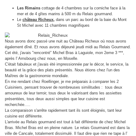
Les Rimains
cottage de 4 chambres sur la corniche face à la
mer et de 4 gîtes marins à 500 m du Relais gourmand.
Le
château Richeux,
dans un parc au bord de la baie du Mont
St Michel avec 11 chambres magnifiques
Nous avons donc passé une nuit au Château Richeux où nous avons
également dîné. Et nous avons déjeuné jeudi midi au Relais Gourmand.
Cet été, j'avais "rencontré" Michel Bras à Laguiole, mon 2eme 3 ***,
après l' Arnsbourg chez nous, en Moselle.
C'était fabuleux et j'avais été impressionnée par le décor, le service, la
beauté et la grâce des plats présentés. Nous étions chez l'un des
Maîtres de la gastronomie mondiale.
En me rendant chez Roellinger, je me préparais à comparer les 2
Cuisiniers, pensant trouver de nombreuses similitudes : tous deux
amoureux de leur terroir, tous deux le valorisant dans les assiettes
présentées, tous deux aussi simples que leur cuisine est
recherchée.....
La comparaison s'arrête rapidement tant ils sont éloignés, tant leur
cuisine est différente.
L'arrivée au Relais gourmand est tout à fait différente de chez Michel
Bras. Michel Bras est en pleine nature. Le relais Gourmand est dans la
ville de Cancale, totalement dissimulé. Il faut dire que rien ne tape à l'