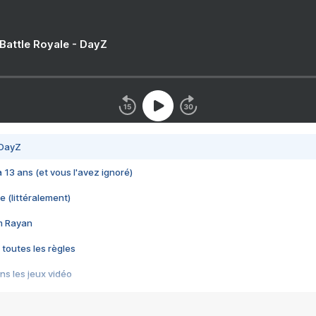
 Battle Royale - DayZ
 DayZ
 a 13 ans (et vous l'avez ignoré)
e (littéralement)
im Rayan
 toutes les règles
s les jeux vidéo
us choquant de Rockstar ? - Le scandale BULLY