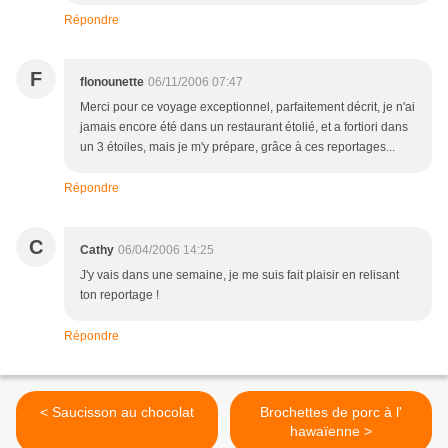
Répondre
F
flonounette
06/11/2006 07:47
Merci pour ce voyage exceptionnel, parfaitement décrit, je n'ai
jamais encore été dans un restaurant étolié, et a fortiori dans
un 3 étoiles, mais je m'y prépare, grâce à ces reportages...
Répondre
C
Cathy
06/04/2006 14:25
J'y vais dans une semaine, je me suis fait plaisir en relisant
ton reportage !
Répondre
< Saucisson au chocolat
Brochettes de porc à l'
hawaïenne >