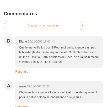
Commentaires
Ajouter un commentaire
D
Diane
09/11/2006 18:01
Quelle merveille ton post!!! Pour moi qui suis encore un peu
faiblarde, j'te dis pas la requinquette!!! Ouf!!!! Sans transition
du thé au miel à.....aux passions de Coco, de quoi se remettre
!!! Merci, c'est S U P E R....Bisous
Répondre
A
awoz
07/11/2006 22:23
Oh, tu me fais voyagé à travers ton billet...quel depaysement
pour la petite polonaise-canadienne que je suis....