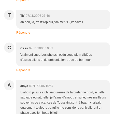
Répondre
T
Tit'
07/11/2006 21:46
ah non, là, c'est trop dur, vraiment ! :( kenavo !
Répondre
C
Cess
07/11/2006 19:52
Vraiment superbes photos ! et du coup plein d'idées
d'associations et de présentation... que du bonheur !
Répondre
A
alhya
07/11/2006 10:57
D'abord je suis archi amoureuse de la bretagne nord, si belle,
sauvage et naturelle, je l'aime d'amour, ensuite, mes meilleurs
souvenirs de vacances de Toussaint sont là bas, il y faisait
également toujours beau! je me sens donc particulièrent en
phase avec ton beau billet!