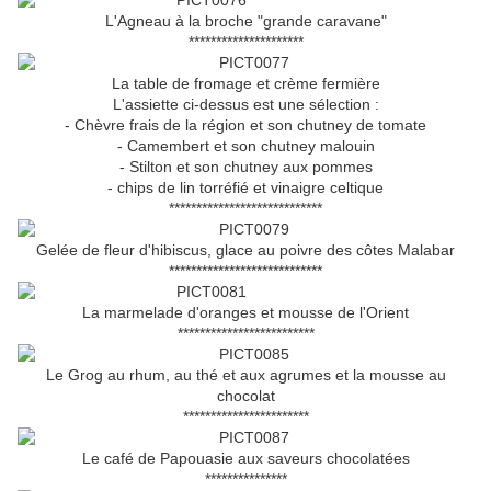
L'Agneau à la broche "grande caravane"
*********************
La table de fromage et crème fermière
L'assiette ci-dessus est une sélection :
- Chèvre frais de la région et son chutney de tomate
- Camembert et son chutney malouin
- Stilton et son chutney aux pommes
- chips de lin torréfié et vinaigre celtique
****************************
Gelée de fleur d'hibiscus, glace au poivre des côtes Malabar
****************************
La marmelade d'oranges et mousse de l'Orient
*************************
Le Grog au rhum, au thé et aux agrumes et la mousse au
chocolat
***********************
Le café de Papouasie aux saveurs chocolatées
***************