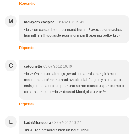
Répondre
M
melayers evelyne
03/07/2012 15:49
<br /> un gateau bien gourmand humm!!! avec des pistaches
humm!! hihi!!! tout juste pour moi miam!! biou ma belle<br />
Répondre
C
catounette
03/07/2012 10:49
<br /> Oh la que j'aime ça!,avant j'en aurais mangé à m'en
rendre malade! maintenant avec le diabète je n'y ai plus droit
mais je note la recette pour une soirée couscous par exemple
ce serait un super<br /> dessert.Merci,bisous<br />
Répondre
L
LadyMilonguera
03/07/2012 10:27
<br /> J'en prendrais bien un bout !<br />