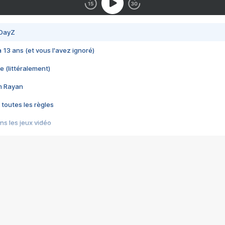
 DayZ
 a 13 ans (et vous l'avez ignoré)
e (littéralement)
im Rayan
 toutes les règles
s les jeux vidéo
us choquant de Rockstar ? - Le scandale BULLY
e plus moche de Steam
du RÊVE tourne au CAUCHEMAR
pendant 8 heures
it… à tort