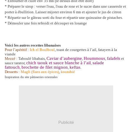
* Enfourner et cuire env 35 mn (le dessus doit être doré)
* Préparer le sirop : verser l'eau, l'eau de rose et le sucre dans une casserole et
porter à ébullition. Laisser mijoter environ 6 mn et ajouter le jus de citron
* Répartir sur le gâteau sorti du four et répartir une quinzaine de pistaches.
* Démouler une fois refroidi et découper en losange
Voici les autres recettes libanaises
Pour l’apéritif :
Ich el Boulboul
, toast de courgettes à l’ail, fatayers à la
viande
Caviar d’aubergine
Hoummous
falafels
Mezzé :
Taboulé libabais,
,
,
et
chich taouk et sauce blanche à l’ail
salade
sauce tarator,
,
fattouch
brochette de filet mignon
keftas
,
,
.
Desserts :
Magli (flans aux épices)
,
kourabié
Inspiration du site pâtisseries orientales
Publicité