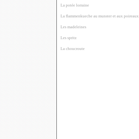
La potée lorraine
La flammenkueche au munster et aux poireaux
Les madeleines
Les spritz
La choucroute