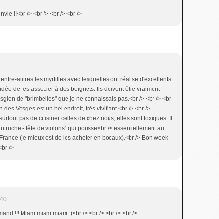
vie !!<br /> <br /> <br /> <br />
, entre-autres les myrtilles avec lesquelles ont réalise d'excellents
idée de les associer à des beignets. Ils doivent être vraiment
sgien de "brimbelles" que je ne connaissais pas.<br /> <br /> <br
es Vosges est un bel endroit, très vivifiant.<br /> <br /> ...
surtout pas de cuisiner celles de chez nous, elles sont toxiques. Il
'autruche - tête de violons" qui pousse<br /> essentiellement au
France (le mieux est de les acheter en bocaux).<br /> Bon week-
<br />
:40
rmand !!! Miam miam miam :)<br /> <br /> <br /> <br />