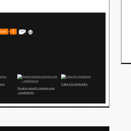
post
0
mes
Cake à la rhubarbe
Quatre-quarts comme une
...madeleine
Croustillants aux graines de courge et de tournesol