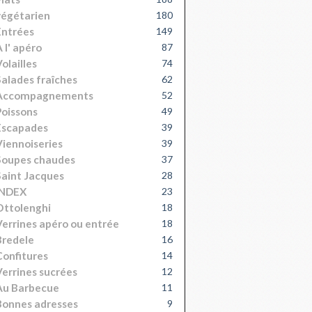
égétarien
180
Entrées
149
 l' apéro
87
olailles
74
alades fraîches
62
Accompagnements
52
oissons
49
Escapades
39
iennoiseries
39
Soupes chaudes
37
aint Jacques
28
INDEX
23
Ottolenghi
18
errines apéro ou entrée
18
Bredele
16
onfitures
14
errines sucrées
12
Au Barbecue
11
onnes adresses
9