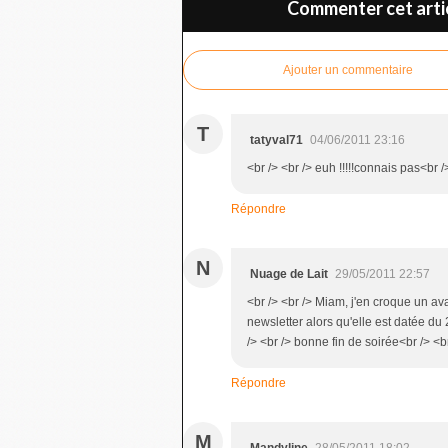
Commenter cet arti
Ajouter un commentaire
T
tatyval71
04/06/2011 23:16
<br /> <br /> euh !!!!!connais pas<br />
Répondre
N
Nuage de Lait
29/05/2011 22:57
<br /> <br /> Miam, j'en croque un ava
newsletter alors qu'elle est datée du 
/> <br /> bonne fin de soirée<br /> <br
Répondre
M