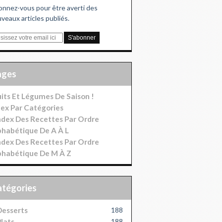
nnez-vous pour être averti des
veaux articles publiés.
Pages
uits Et Légumes De Saison !
dex Par Catégories
index Des Recettes Par Ordre
phabétique De A À L
index Des Recettes Par Ordre
phabétique De M À Z
Catégories
esserts
188
lats
188