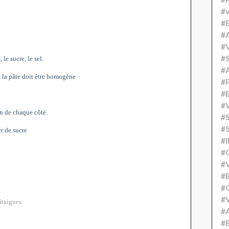
#v
#
#A
#V
#S
 le sucre, le sel.
#
e, la pâte doit être homogène
#P
#
#V
mn de chaque côté.
#
#S
r de sucre
#
#
#V
#
#C
#V
âtaignes
#
#B