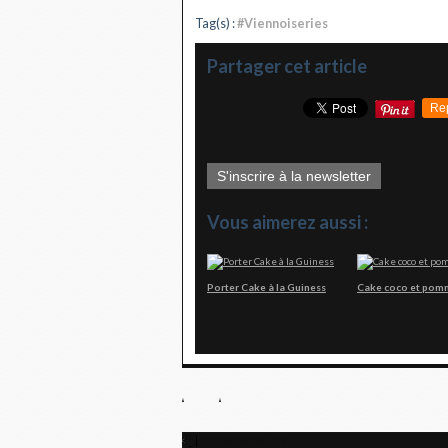
Tag(s) :
#Viennoiseries
Partager cet article
Re
S'inscrire à la newsletter
Vous aimerez aussi :
Porter Cake à la Guiness
Cake coco et pom
Vin à l'aspérule