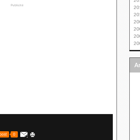
Publicité
20
20
20
20
20
20
post
0