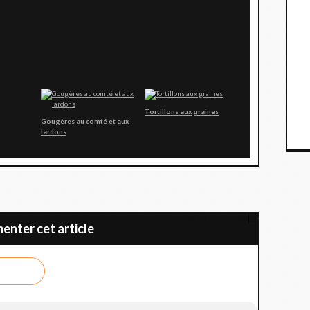
Tortillons aux graines
Gougères au comté et aux
lardons
Soupe tomates pois chiches
nter cet article