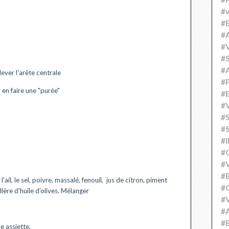
#v
#
#A
#V
#S
#
nlever l'arête centrale
#P
 en faire une "purée"
#
#V
#
#S
#
#
#V
#
'ail, le sel, poivre, massalé, fenouil, jus de citron, piment
#C
uillère d'huile d'olives. Mélanger
#V
#
#B
e assiette.