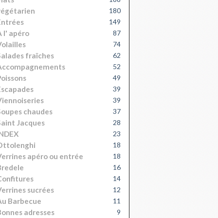
égétarien
180
Entrées
149
 l' apéro
87
olailles
74
alades fraîches
62
Accompagnements
52
oissons
49
Escapades
39
iennoiseries
39
Soupes chaudes
37
aint Jacques
28
INDEX
23
Ottolenghi
18
errines apéro ou entrée
18
Bredele
16
onfitures
14
errines sucrées
12
Au Barbecue
11
onnes adresses
9