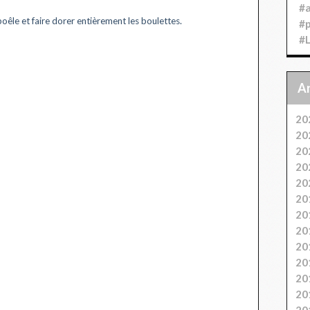
#
 poêle et faire dorer entièrement les boulettes.
#
#
20
20
20
20
20
20
20
20
20
20
20
20
20