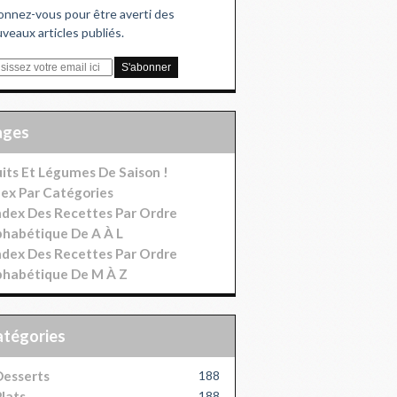
nnez-vous pour être averti des
veaux articles publiés.
Pages
uits Et Légumes De Saison !
dex Par Catégories
index Des Recettes Par Ordre
phabétique De A À L
index Des Recettes Par Ordre
phabétique De M À Z
Catégories
esserts
188
lats
188