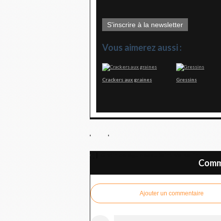
S'inscrire à la newsletter
Vous aimerez aussi :
Crackers aux graines
Gressins
Gratin de légumes au Saint Marcellin
Comme
Ajouter un commentaire