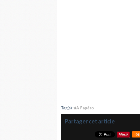
Tag(s) :
#A l' apéro
Partager cet article
Re