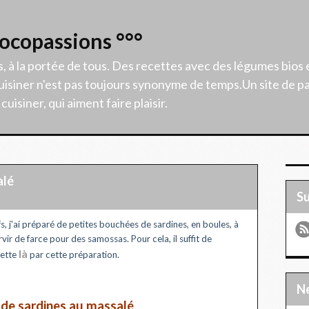
Cocopassions °°°
s, à la portée de tous. Des recettes avec des légumes bios 
isiner n'est pas toujours synonyme de temps.Un site de p
uisiner, qui aiment faire plaisir.
alé
S
s, j'ai préparé de petites bouchées de sardines, en boules, à
vir de farce pour des samossas. Pour cela, il suffit de
là
cette
par cette préparation.
de sardines au massalé