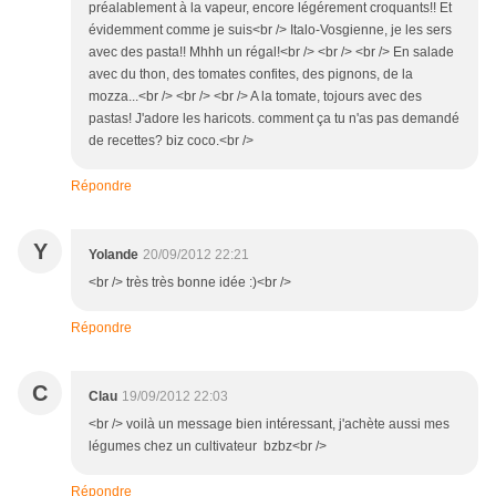
préalablement à la vapeur, encore légérement croquants!! Et
évidemment comme je suis<br /> Italo-Vosgienne, je les sers
avec des pasta!! Mhhh un régal!<br /> <br /> <br /> En salade
avec du thon, des tomates confites, des pignons, de la
mozza...<br /> <br /> <br /> A la tomate, tojours avec des
pastas! J'adore les haricots. comment ça tu n'as pas demandé
de recettes? biz coco.<br />
Répondre
Y
Yolande
20/09/2012 22:21
<br /> très très bonne idée :)<br />
Répondre
C
Clau
19/09/2012 22:03
<br /> voilà un message bien intéressant, j'achète aussi mes
légumes chez un cultivateur bzbz<br />
Répondre