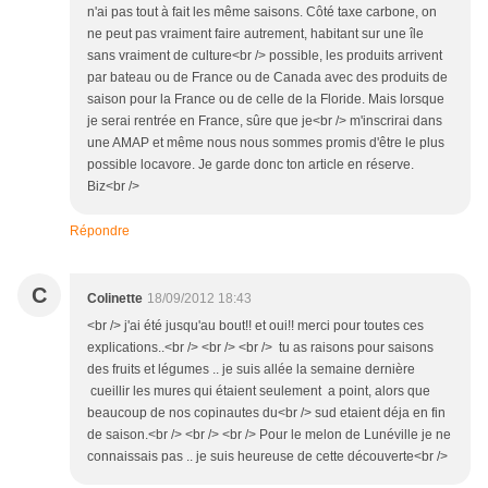
n'ai pas tout à fait les même saisons. Côté taxe carbone, on
ne peut pas vraiment faire autrement, habitant sur une île
sans vraiment de culture<br /> possible, les produits arrivent
par bateau ou de France ou de Canada avec des produits de
saison pour la France ou de celle de la Floride. Mais lorsque
je serai rentrée en France, sûre que je<br /> m'inscrirai dans
une AMAP et même nous nous sommes promis d'être le plus
possible locavore. Je garde donc ton article en réserve.
Biz<br />
Répondre
C
Colinette
18/09/2012 18:43
<br /> j'ai été jusqu'au bout!! et oui!! merci pour toutes ces
explications..<br /> <br /> <br /> tu as raisons pour saisons
des fruits et légumes .. je suis allée la semaine dernière
cueillir les mures qui étaient seulement a point, alors que
beaucoup de nos copinautes du<br /> sud etaient déja en fin
de saison.<br /> <br /> <br /> Pour le melon de Lunéville je ne
connaissais pas .. je suis heureuse de cette découverte<br />