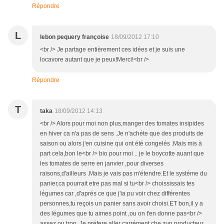
Répondre
L
lebon pequery françoise
18/09/2012 17:10
<br /> Je partage entièrement ces idées et je suis une
locavore autant que je peux!Merci!<br />
Répondre
T
taka
18/09/2012 14:13
<br /> Alors pour moi non plus,manger des tomates insipides
en hiver ca n'a pas de sens .Je n'achéte que des produits de
saison ou alors j'en cuisine qui ont été congelés .Mais mis à
part cela,bon le<br /> bio pour moi .. je le boycotte auant que
les tomates de serre en janvier ,pour diverses
raisons,d'ailleurs .Mais je vais pas m'étendre.Et le systéme du
panier,ca pourrait etre pas mal si tu<br /> choississais tes
légumes car ,d'aprés ce que j'ia pu voir chez différentes
personnes,tu reçois un panier sans avoir choisi.ET bon,il y a
des légumes que tu aimes point ,ou on t'en donne pas<br />
assez,ou trop .Je préfere aller carrément che zun producteur