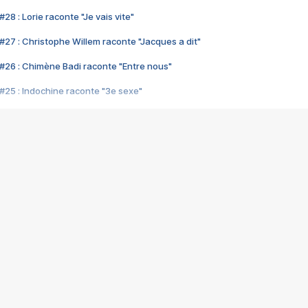
28 : Lorie raconte "Je vais vite"
#27 : Christophe Willem raconte "Jacques a dit"
#26 : Chimène Badi raconte "Entre nous"
#25 : Indochine raconte "3e sexe"
#24 : Zaho raconte "C'est chelou"
#23 : Patrick Bruel raconte "Au café des délices"
#22 : Kyo raconte "Le chemin"
#21 : Nolwenn Leroy raconte "Cassé"
#20 : Patrick Hernandez raconte "Born to be alive"
#19 : Lorie raconte "Près de moi"
#18 : Michael Jones raconte "A nos actes manqués" (avec Jean-Jacque
#17 : Khaled raconte "Aïcha"