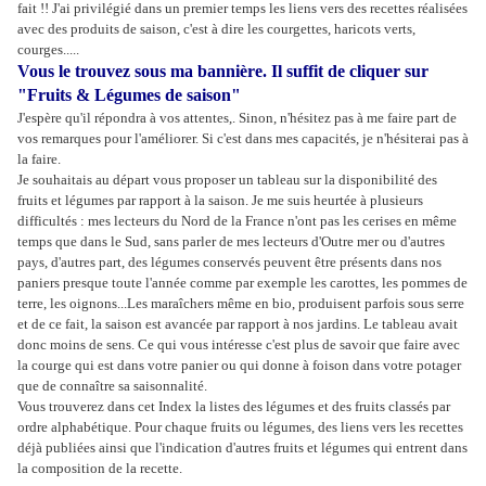
fait !! J'ai privilégié dans un premier temps les liens vers des recettes réalisées
avec des produits de saison, c'est à dire les courgettes, haricots verts,
courges.....
Vous le trouvez sous ma bannière. Il suffit de cliquer sur
"Fruits & Légumes de saison"
J'espère qu'il répondra à vos attentes,. Sinon, n'hésitez pas à me faire part de
vos remarques pour l'améliorer. Si c'est dans mes capacités, je n'hésiterai pas à
la faire.
Je souhaitais au départ vous proposer un tableau sur la disponibilité des
fruits et légumes par rapport à la saison. Je me suis heurtée à plusieurs
difficultés : mes lecteurs du Nord de la France n'ont pas les cerises en même
temps que dans le Sud, sans parler de mes lecteurs d'Outre mer ou d'autres
pays, d'autres part, des légumes conservés peuvent être présents dans nos
paniers presque toute l'année comme par exemple les carottes, les pommes de
terre, les oignons...Les maraîchers même en bio, produisent parfois sous serre
et de ce fait, la saison est avancée par rapport à nos jardins. Le tableau avait
donc moins de sens. Ce qui vous intéresse c'est plus de savoir que faire avec
la courge qui est dans votre panier ou qui donne à foison dans votre potager
que de connaître sa saisonnalité.
Vous trouverez dans cet Index la listes des légumes et des fruits classés par
ordre alphabétique. Pour chaque fruits ou légumes, des liens vers les recettes
déjà publiées ainsi que l'indication d'autres fruits et légumes qui entrent dans
la composition de la recette.