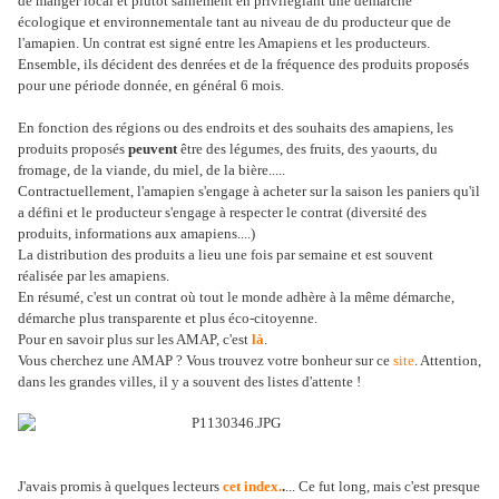
de manger local et plutôt sainement en privilégiant une démarche
écologique et environnementale tant au niveau de du producteur que de
l'amapien. Un contrat est signé entre les Amapiens et les producteurs.
Ensemble, ils décident des denrées et de la fréquence des produits proposés
pour une période donnée, en général 6 mois.
En fonction des régions ou des endroits et des souhaits des amapiens, les
produits proposés
peuvent
être des légumes, des fruits, des yaourts, du
fromage, de la viande, du miel, de la bière.....
Contractuellement, l'amapien s'engage à acheter sur la saison les paniers qu'il
a défini et le producteur s'engage à respecter le contrat (diversité des
produits, informations aux amapiens....)
La distribution des produits a lieu une fois par semaine et est souvent
réalisée par les amapiens.
En résumé, c'est un contrat où tout le monde adhère à la même démarche,
démarche plus transparente et plus éco-citoyenne.
Pour en savoir plus sur les AMAP, c'est
là
.
Vous cherchez une AMAP ? Vous trouvez votre bonheur sur ce
site
. Attention,
dans les grandes villes, il y a souvent des listes d'attente !
J'avais promis à quelques lecteurs
cet index.
.
... Ce fut long, mais c'est presque