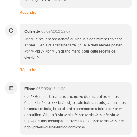
<br /> Quel délice!!!!<br />
Répondre
C
Colinette
05/09/2012 12:07
<br /> je n'ai encore acheté qu'une fois des mirabelles cette
année .. j'en avais fait une tarte .; que je dois encore poster...
<br /> <br /> <br /> un grand merci pour cette recette de
cke<br />
Répondre
E
Eliane
05/09/2012 11:28
<br /> Bonjour Coco, pas encore vu de mirabelles sur les
étals...<br /> <br /> <br /> Ici, le train train a repris, ce matin est
brumeux et frais, le soleil enfin commence a faire son<br />
apparition A bientôt<br /> <br /> <br /> <br /> <br /> <br />
http://parfumsdecampagne.over-blog.com<br /> <br /> <br />
http://pre-au-clair.eklablog.com<br />