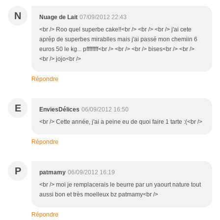
N
Nuage de Lait
07/09/2012 22:43
<br /> Roo quel superbe cake!!<br /> <br /> <br /> j'ai cete
aprèp de superbes mirablles mais j'ai passé mon chemiin 6
euros 50 le kg... pffffffff<br /> <br /> <br /> bises<br /> <br />
<br /> jojo<br />
Répondre
E
EnviesDélices
06/09/2012 16:50
<br /> Cette année, j'ai a peine eu de quoi faire 1 tarte :(<br />
Répondre
P
patmamy
06/09/2012 16:19
<br /> moi je remplacerais le beurre par un yaourt nature tout
aussi bon et très moelleux bz patmamy<br />
Répondre