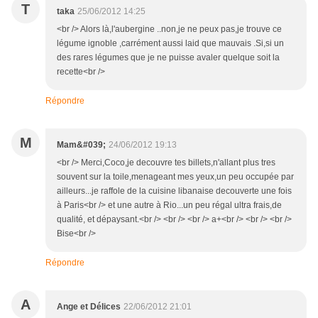
T
taka
25/06/2012 14:25
<br /> Alors là,l'aubergine ..non,je ne peux pas,je trouve ce
légume ignoble ,carrément aussi laid que mauvais .Si,si un
des rares légumes que je ne puisse avaler quelque soit la
recette<br />
Répondre
M
Mam&#039;
24/06/2012 19:13
<br /> Merci,Coco,je decouvre tes billets,n'allant plus tres
souvent sur la toile,menageant mes yeux,un peu occupée par
ailleurs...je raffole de la cuisine libanaise decouverte une fois
à Paris<br /> et une autre à Rio...un peu régal ultra frais,de
qualité, et dépaysant.<br /> <br /> <br /> a+<br /> <br /> <br />
Bise<br />
Répondre
A
Ange et Délices
22/06/2012 21:01