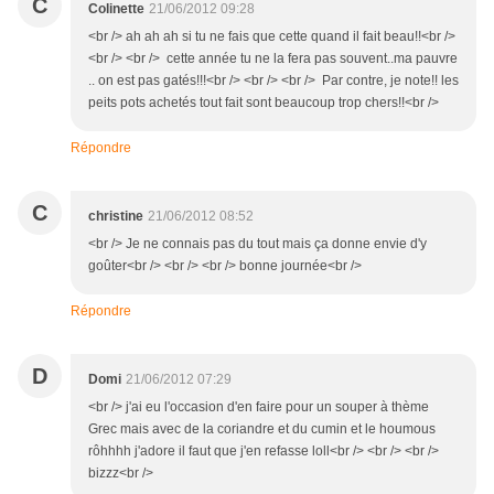
C
Colinette
21/06/2012 09:28
<br /> ah ah ah si tu ne fais que cette quand il fait beau!!<br />
<br /> <br /> cette année tu ne la fera pas souvent..ma pauvre
.. on est pas gatés!!!<br /> <br /> <br /> Par contre, je note!! les
peits pots achetés tout fait sont beaucoup trop chers!!<br />
Répondre
C
christine
21/06/2012 08:52
<br /> Je ne connais pas du tout mais ça donne envie d'y
goûter<br /> <br /> <br /> bonne journée<br />
Répondre
D
Domi
21/06/2012 07:29
<br /> j'ai eu l'occasion d'en faire pour un souper à thème
Grec mais avec de la coriandre et du cumin et le houmous
rôhhhh j'adore il faut que j'en refasse loll<br /> <br /> <br />
bizzz<br />