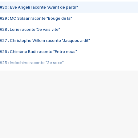
#30 : Eve Angeli raconte "Avant de partir"
#29 : MC Solaar raconte "Bouge de là"
28 : Lorie raconte "Je vais vite"
#27 : Christophe Willem raconte "Jacques a dit"
#26 : Chimène Badi raconte "Entre nous"
#25 : Indochine raconte "3e sexe"
#24 : Zaho raconte "C'est chelou"
#23 : Patrick Bruel raconte "Au café des délices"
#22 : Kyo raconte "Le chemin"
#21 : Nolwenn Leroy raconte "Cassé"
#20 : Patrick Hernandez raconte "Born to be alive"
#19 : Lorie raconte "Près de moi"