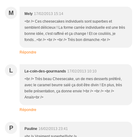
M
Mely
17/02/2013 15:14
<br /> Ces cheesecakes individuels sont superbes et
semblent délicieux ! La forme carrée individuelle est une très
bonne idée, c'est raffiné et ça change ! Et ce couliiiis, je
fonds...<br /> <br /> <br /> Très bon dimanche.<br />
Répondre
L
Le-coin-des-gourmands
17/02/2013 10:10
<br /> Très beau Cheesecake, un de mes desserts préféré,
avec le caramel beurre salé ça doit être divin ! En plus, très
belle présentation, ça donne envie !<br /> <br /> <br />
Anaïs<br />
Répondre
P
Pauline
16/02/2013 23:41
<br /> Vraiment superbe!!!<br />