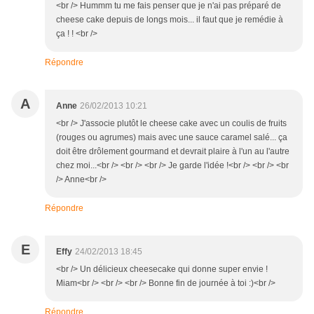
<br /> Hummm tu me fais penser que je n'ai pas préparé de
cheese cake depuis de longs mois... il faut que je remédie à
ça ! ! <br />
Répondre
A
Anne
26/02/2013 10:21
<br /> J'associe plutôt le cheese cake avec un coulis de fruits
(rouges ou agrumes) mais avec une sauce caramel salé... ça
doit être drôlement gourmand et devrait plaire à l'un au l'autre
chez moi...<br /> <br /> <br /> Je garde l'idée !<br /> <br /> <br
/> Anne<br />
Répondre
E
Effy
24/02/2013 18:45
<br /> Un délicieux cheesecake qui donne super envie !
Miam<br /> <br /> <br /> Bonne fin de journée à toi :)<br />
Répondre