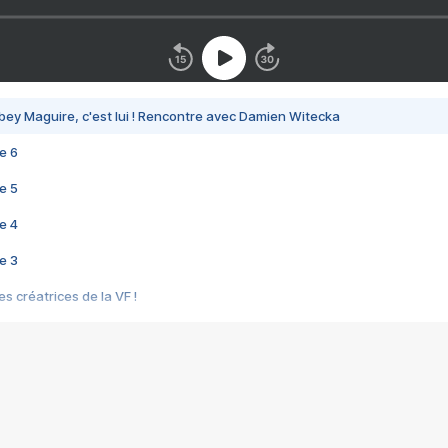
bey Maguire, c'est lui ! Rencontre avec Damien Witecka
e 6
e 5
e 4
e 3
s créatrices de la VF !
e 2
e 1
e Mektoub My Love arrive enfin ! Rencontre avec Shaïn Boumedine et Sal
i : après Toni en famille