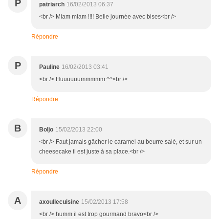
P
patriarch
16/02/2013 06:37
<br /> Miam miam !!!! Belle journée avec bises<br />
Répondre
P
Pauline
16/02/2013 03:41
<br /> Huuuuuummmmm ^^<br />
Répondre
B
Boljo
15/02/2013 22:00
<br /> Faut jamais gâcher le caramel au beurre salé, et sur un
cheesecake il est juste à sa place.<br />
Répondre
A
axoullecuisine
15/02/2013 17:58
<br /> humm il est trop gourmand bravo<br />