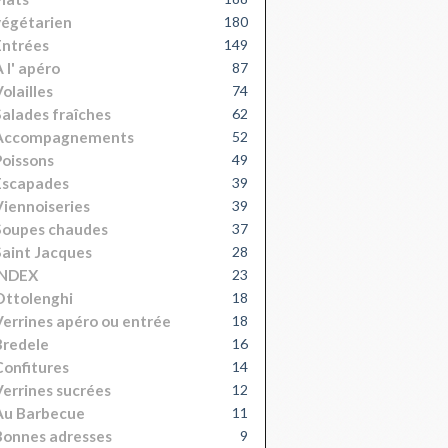
égétarien
180
Entrées
149
 l' apéro
87
olailles
74
alades fraîches
62
Accompagnements
52
oissons
49
Escapades
39
iennoiseries
39
Soupes chaudes
37
aint Jacques
28
INDEX
23
Ottolenghi
18
errines apéro ou entrée
18
Bredele
16
onfitures
14
errines sucrées
12
Au Barbecue
11
onnes adresses
9