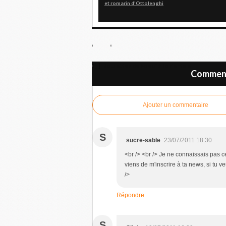
et romarin d'Ottolenghi
Boulettes de boeuf à l'orientale
Commente
Ajouter un commentaire
S
sucre-sable
23/07/2011 18:30
<br /> <br /> Je ne connaissais pas cet
viens de m'inscrire à ta news, si tu ve
/>
Répondre
S