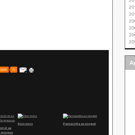
20
20
20
20
20
20
post
0
Eton mess
Pannacotta au nougat
iel et au
a grecque