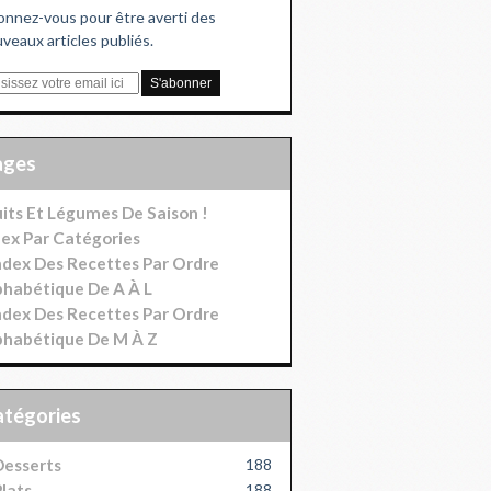
nnez-vous pour être averti des
veaux articles publiés.
Pages
uits Et Légumes De Saison !
dex Par Catégories
index Des Recettes Par Ordre
phabétique De A À L
index Des Recettes Par Ordre
phabétique De M À Z
Catégories
esserts
188
lats
188