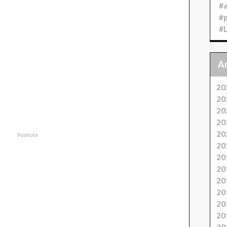
#
#
#
20
20
20
20
20
Publicité
20
20
20
20
20
20
20
20