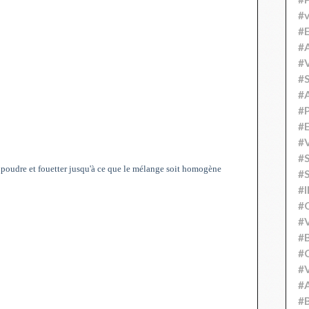
#v
#
#A
#V
#S
#
#P
#
#V
#
en poudre et fouetter jusqu'à ce que le mélange soit homogène
#S
#
#
#V
#
#C
#V
#
#B