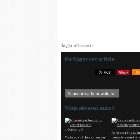
Tag(s) :
#Desserts
Partager cet article
Re
S'inscrire à la newsletter
Vous aimerez aussi :
Abricots rôtis au m
Tarte aux pêches citron vert
romarin yaourt à l