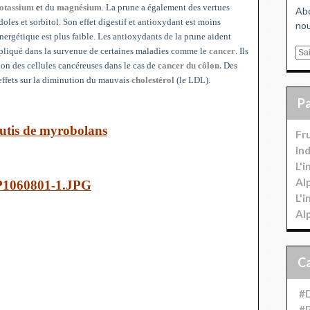
otassium
e
t du
magnésium
. La prune a également des vertues
Abo
doles et sorbitol. Son effet digestif et antioxydant est moins
nou
nergétique est plus faible. Les antioxydants de la prune aident
 impliqué dans la survenue de certaines maladies comme le
cancer
. Ils
E
ion des cellules cancéreuses dans le cas de
cancer du côlon.
Des
m
effets sur la diminution du mauvais
cholestérol
(le LDL).
a
i
l
utis de myrobolans
Fr
In
L'
Al
L'
Al
#D
#P