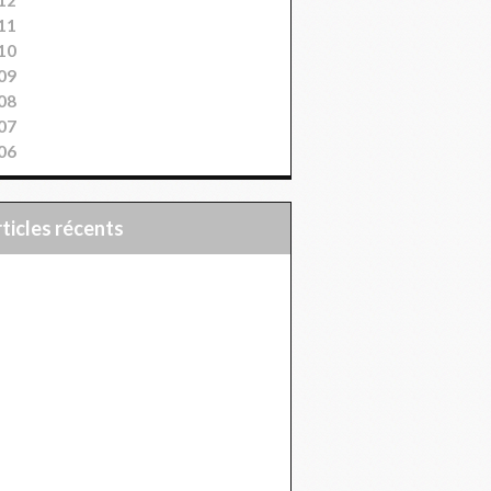
11
10
09
08
07
06
articles récents