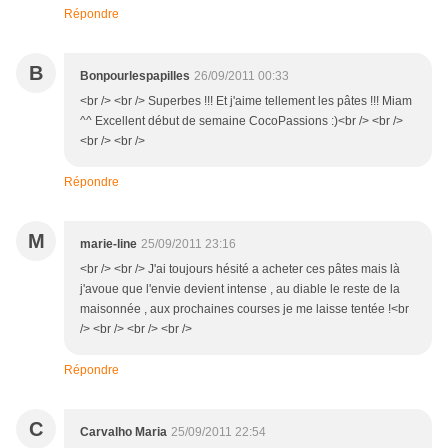
Répondre
B
Bonpourlespapilles
26/09/2011 00:33
<br /> <br /> Superbes !!! Et j'aime tellement les pâtes !!! Miam
^^ Excellent début de semaine CocoPassions :)<br /> <br />
<br /> <br />
Répondre
M
marie-line
25/09/2011 23:16
<br /> <br /> J'ai toujours hésité a acheter ces pâtes mais là
j'avoue que l'envie devient intense , au diable le reste de la
maisonnée , aux prochaines courses je me laisse tentée !<br
/> <br /> <br /> <br />
Répondre
C
Carvalho Maria
25/09/2011 22:54