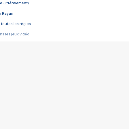
e (littéralement)
im Rayan
 toutes les règles
s les jeux vidéo
us choquant de Rockstar ? - Le scandale BULLY
e plus moche de Steam
du RÊVE tourne au CAUCHEMAR
pendant 8 heures
it… à tort
umiliés par un jeu vidéo
ire - Final Fantasy 8
ti un empire - Age of Empires
story DOFUS