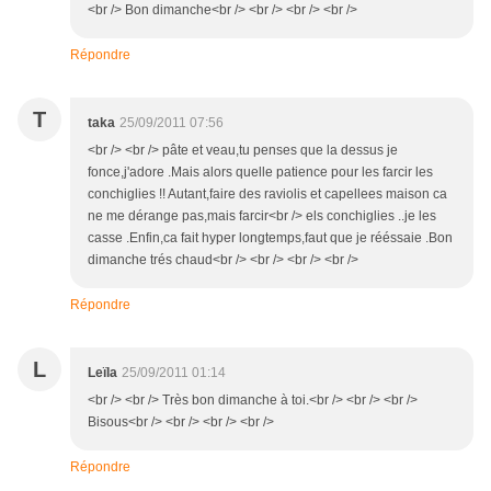
<br /> Bon dimanche<br /> <br /> <br /> <br />
Répondre
T
taka
25/09/2011 07:56
<br /> <br /> pâte et veau,tu penses que la dessus je
fonce,j'adore .Mais alors quelle patience pour les farcir les
conchiglies !! Autant,faire des raviolis et capellees maison ca
ne me dérange pas,mais farcir<br /> els conchiglies ..je les
casse .Enfin,ca fait hyper longtemps,faut que je rééssaie .Bon
dimanche trés chaud<br /> <br /> <br /> <br />
Répondre
L
Leïla
25/09/2011 01:14
<br /> <br /> Très bon dimanche à toi.<br /> <br /> <br />
Bisous<br /> <br /> <br /> <br />
Répondre