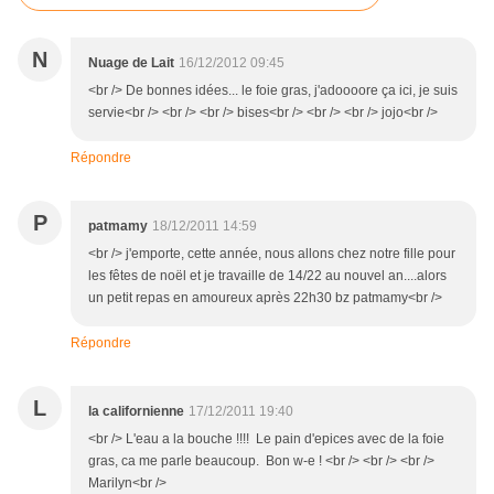
N
Nuage de Lait
16/12/2012 09:45
<br /> De bonnes idées... le foie gras, j'adoooore ça ici, je suis
servie<br /> <br /> <br /> bises<br /> <br /> <br /> jojo<br />
Répondre
P
patmamy
18/12/2011 14:59
<br /> j'emporte, cette année, nous allons chez notre fille pour
les fêtes de noël et je travaille de 14/22 au nouvel an....alors
un petit repas en amoureux après 22h30 bz patmamy<br />
Répondre
L
la californienne
17/12/2011 19:40
<br /> L'eau a la bouche !!!! Le pain d'epices avec de la foie
gras, ca me parle beaucoup. Bon w-e ! <br /> <br /> <br />
Marilyn<br />