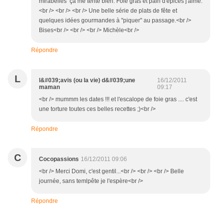
mirabelles ça me tente bien. Foie gras et pain d'épices j'aime.
<br /> <br /> <br /> Une belle série de plats de fête et
quelques idées gourmandes à "piquer" au passage.<br />
Bises<br /> <br /> <br /> Michèle<br />
Répondre
L
l&#039;avis (ou la vie) d&#039;une
16/12/2011
maman
09:17
<br /> mummm les dates !!! et l'escalope de foie gras .... c'est
une torture toutes ces belles recettes ;)<br />
Répondre
C
Cocopassions
16/12/2011 09:06
<br /> Merci Domi, c'est gentil...<br /> <br /> <br /> Belle
journée, sans temlpête je l'espère<br />
Répondre