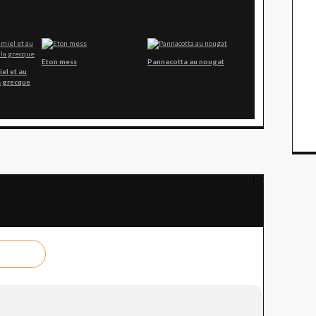
Eton mess
Pannacotta au nougat
iel et au
a grecque
Saumon gratiné au beurre de Savora et grains de moutarde noire