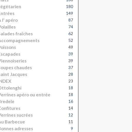
égétarien
180
Entrées
149
 l' apéro
87
olailles
74
alades fraîches
62
Accompagnements
52
oissons
49
Escapades
39
iennoiseries
39
Soupes chaudes
37
aint Jacques
28
INDEX
23
Ottolenghi
18
errines apéro ou entrée
18
Bredele
16
onfitures
14
errines sucrées
12
Au Barbecue
11
onnes adresses
9