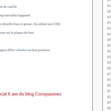
#v
ait de vanille
#
op travailler l'appareil
#A
#V
(douille lisse et grosse. J'ai utilisé une U10)
#S
sson sur la plaque du four
#
#P
#
ngues d'être colorées sur leur pourtour
#V
#
#S
#
#
#V
#
#C
cial 6 ans du blog Cocopassions
#V
#
#B