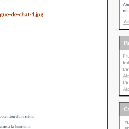
Abo
nou
E
m
a
i
l
Fr
In
L'
Al
L'
Al
 l'obtention d'une crème
#D
attus à la fourchette
#P