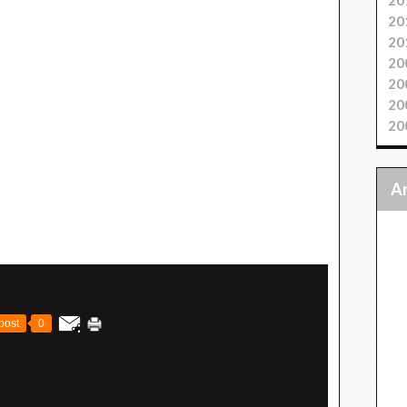
20
20
20
20
20
20
post
0