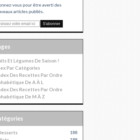
nnez-vous pour être averti des
veaux articles publiés.
Pages
uits Et Légumes De Saison !
dex Par Catégories
index Des Recettes Par Ordre
phabétique De A À L
index Des Recettes Par Ordre
phabétique De M À Z
Catégories
esserts
188
lats
188