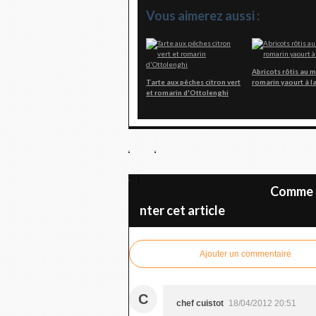
Vous aimerez aussi :
Abricots rôtis au m
Tarte aux pêches citron vert
romarin yaourt à l
et romarin d'Ottolenghi
Et oui, 6 ans que Cocopassions...
Comme
nter cet article
Ajouter un commentaire
C
chef cuistot
18/04/2012 20:51