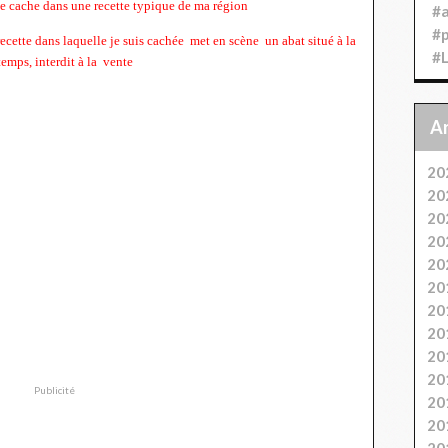
me cache dans une recette typique de ma région
#
#
ecette dans laquelle je suis cachée met en scène un abat situé à la
#
temps, interdit à la vente
20
20
20
20
20
20
20
20
20
20
Publicité
20
20
20