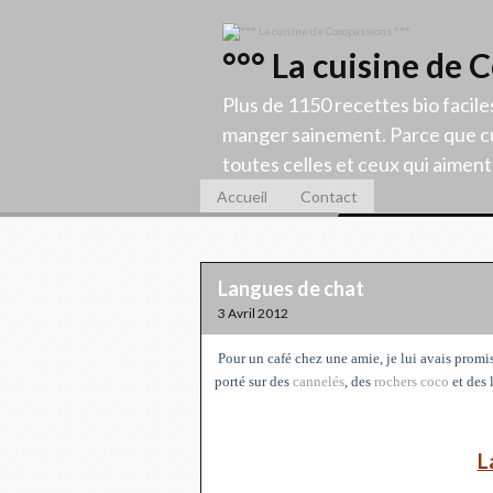
°°° La cuisine de 
Plus de 1150 recettes bio facile
manger sainement. Parce que cu
toutes celles et ceux qui aiment c
Accueil
Contact
Langues de chat
3 Avril 2012
Pour un café chez une amie, je lui avais promis
porté sur des
cannelés
, des
rochers coco
et des 
L