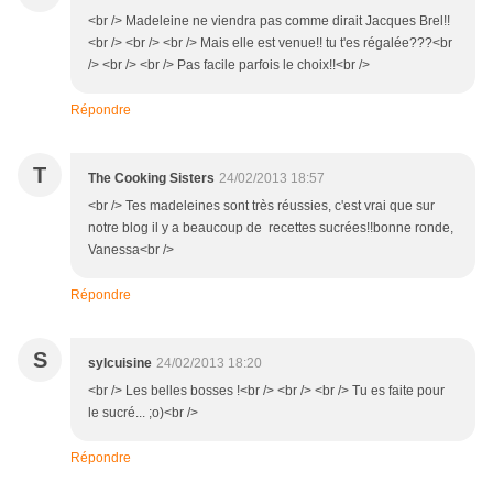
<br /> Madeleine ne viendra pas comme dirait Jacques Brel!!
<br /> <br /> <br /> Mais elle est venue!! tu t'es régalée???<br
/> <br /> <br /> Pas facile parfois le choix!!<br />
Répondre
T
The Cooking Sisters
24/02/2013 18:57
<br /> Tes madeleines sont très réussies, c'est vrai que sur
notre blog il y a beaucoup de recettes sucrées!!bonne ronde,
Vanessa<br />
Répondre
S
sylcuisine
24/02/2013 18:20
<br /> Les belles bosses !<br /> <br /> <br /> Tu es faite pour
le sucré... ;o)<br />
Répondre