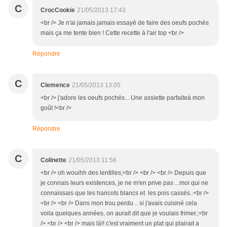
C
CrocCookie
21/05/2013 17:43
<br /> Je n'ai jamais jamais essayé de faire des oeufs pochés
mais ça me tente bien ! Cette recette à l'air top <br />
Répondre
C
Clemence
21/05/2013 13:05
<br /> j'adore les oeufs pochés... Une assiette parfaiteà mon
goût !<br />
Répondre
C
Colinette
21/05/2013 11:56
<br /> oh wouihh des lentilles;<br /> <br /> <br /> Depuis que
je connais leurs existences, je ne m'en prive pas ...moi qui ne
connaissais que les haricots blancs et les pois cassés..<br />
<br /> <br /> Dans mon trou perdu .. si j'avais cuisiné cela
voila quelques années, on aurait dit que je voulais frimer.;<br
/> <br /> <br /> mais là!! c'est vraiment un plat qui plairait a