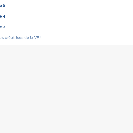
e 5
e 4
e 3
s créatrices de la VF !
e 2
e 1
e Mektoub My Love arrive enfin ! Rencontre avec Shaïn Boumedine et Sal
i : après Toni en famille
elle réalise le bouleversant Dites lui que je l'aime
ais ! Rencontre autour de Vie privée de Rebecca Zlotowski
 de Marguerite, Grave... Rencontre avec Ella Rumpf
 Les Rêveurs, un film intime sur la santé mentale