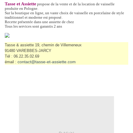
Tasse et Assiette
propose de la vente et de la location de vaisselle
produite en Pologne.
Sur la boutique en ligne, un vaste choix de vaisselle en porcelaine de style
traditionnel et moderne est proposé.
Recette présentée dans une assiette de chez
Tous les services sont garantis 2 ans
Tasse & assiette 19, chemin de Villemeneux
91480 VAREBBES-JARCY
Tél : 06.22.35.02.69
contact@tasse-et-assiette.com
émail :