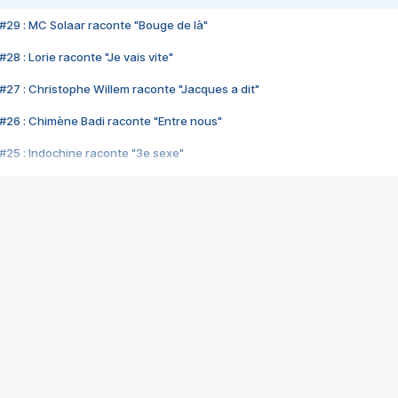
#29 : MC Solaar raconte "Bouge de là"
28 : Lorie raconte "Je vais vite"
#27 : Christophe Willem raconte "Jacques a dit"
#26 : Chimène Badi raconte "Entre nous"
#25 : Indochine raconte "3e sexe"
#24 : Zaho raconte "C'est chelou"
#23 : Patrick Bruel raconte "Au café des délices"
#22 : Kyo raconte "Le chemin"
#21 : Nolwenn Leroy raconte "Cassé"
#20 : Patrick Hernandez raconte "Born to be alive"
#19 : Lorie raconte "Près de moi"
#18 : Michael Jones raconte "A nos actes manqués" (avec Jean-Jacque