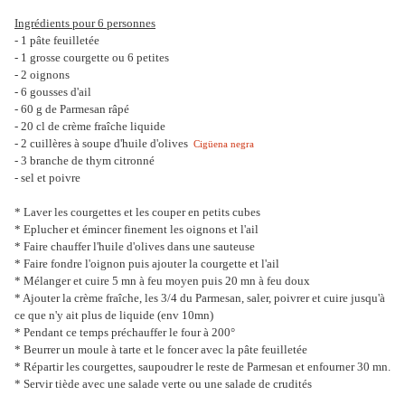
Ingrédients pour 6 personnes
- 1 pâte feuilletée
- 1 grosse courgette ou 6 petites
- 2 oignons
- 6 gousses d'ail
- 60 g de Parmesan râpé
- 20 cl de crème fraîche liquide
- 2 cuillères à soupe d'huile d'olives
Cigüena negra
- 3 branche de thym citronné
- sel et poivre
* Laver les courgettes et les couper en petits cubes
* Eplucher et émincer finement les oignons et l'ail
* Faire chauffer l'huile d'olives dans une sauteuse
* Faire fondre l'oignon puis ajouter la courgette et l'ail
* Mélanger et cuire 5 mn à feu moyen puis 20 mn à feu doux
* Ajouter la crème fraîche, les 3/4 du Parmesan, saler, poivrer et cuire jusqu'à
ce que n'y ait plus de liquide (env 10mn)
* Pendant ce temps préchauffer le four à 200°
* Beurrer un moule à tarte et le foncer avec la pâte feuilletée
* Répartir les courgettes, saupoudrer le reste de Parmesan et enfourner 30 mn.
* Servir tiède avec une salade verte ou une salade de crudités