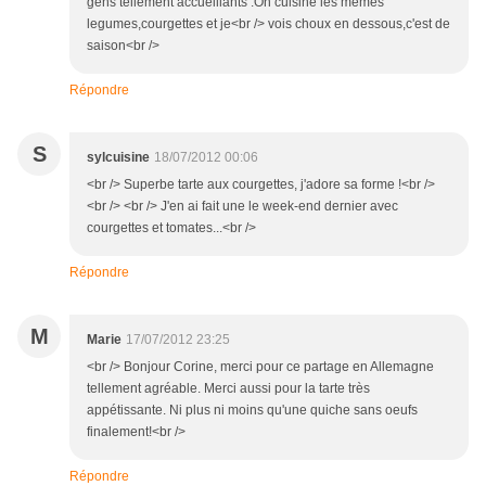
gens tellement accueillants .On cuisine les mêmes
legumes,courgettes et je<br /> vois choux en dessous,c'est de
saison<br />
Répondre
S
sylcuisine
18/07/2012 00:06
<br /> Superbe tarte aux courgettes, j'adore sa forme !<br />
<br /> <br /> J'en ai fait une le week-end dernier avec
courgettes et tomates...<br />
Répondre
M
Marie
17/07/2012 23:25
<br /> Bonjour Corine, merci pour ce partage en Allemagne
tellement agréable. Merci aussi pour la tarte très
appétissante. Ni plus ni moins qu'une quiche sans oeufs
finalement!<br />
Répondre