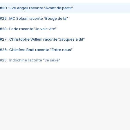
#30 : Eve Angeli raconte "Avant de partir"
#29 : MC Solaar raconte "Bouge de là"
28 : Lorie raconte "Je vais vite"
#27 : Christophe Willem raconte "Jacques a dit"
#26 : Chimène Badi raconte "Entre nous"
#25 : Indochine raconte "3e sexe"
#24 : Zaho raconte "C'est chelou"
#23 : Patrick Bruel raconte "Au café des délices"
#22 : Kyo raconte "Le chemin"
#21 : Nolwenn Leroy raconte "Cassé"
#20 : Patrick Hernandez raconte "Born to be alive"
#19 : Lorie raconte "Près de moi"