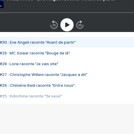
#30 : Eve Angeli raconte "Avant de partir"
#29 : MC Solaar raconte "Bouge de là"
28 : Lorie raconte "Je vais vite"
#27 : Christophe Willem raconte "Jacques a dit"
#26 : Chimène Badi raconte "Entre nous"
#25 : Indochine raconte "3e sexe"
#24 : Zaho raconte "C'est chelou"
#23 : Patrick Bruel raconte "Au café des délices"
#22 : Kyo raconte "Le chemin"