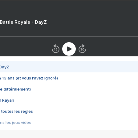
 Battle Royale - DayZ
 DayZ
 a 13 ans (et vous l'avez ignoré)
e (littéralement)
im Rayan
 toutes les règles
s les jeux vidéo
us choquant de Rockstar ? - Le scandale BULLY