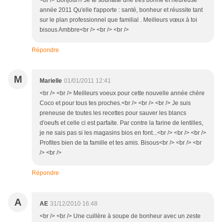
<br /> Bonjour!!! Je te souhaite une très bonne et heureuse
année 2011 Qu'elle t'apporte : santé, bonheur et réussite tant
sur le plan professionnel que familial . Meilleurs vœux à toi
bisous Ambbre<br /> <br /> <br />
Répondre
M
Marielle
01/01/2011 12:41
<br /> <br /> Meilleurs voeux pour cette nouvelle année chère
Coco et pour tous tes proches.<br /> <br /> <br /> Je suis
preneuse de toutes les recettes pour sauver les blancs
d'oeufs et celle ci est parfaite. Par contre la farine de lentilles,
je ne sais pas si les magasins bios en font...<br /> <br /> <br />
Profites bien de ta famille et tes amis. Bisous<br /> <br /> <br
/> <br />
Répondre
A
AE
31/12/2010 16:48
<br /> <br /> Une cuillère à soupe de bonheur avec un zeste