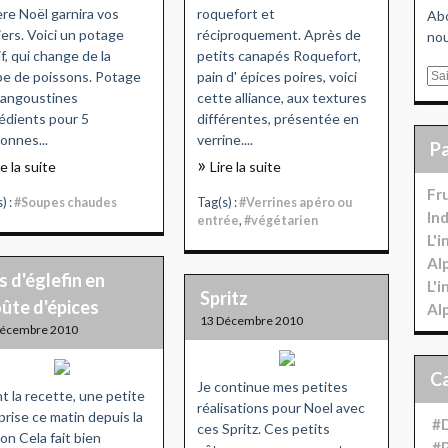
ère Noël garnira vos
roquefort et
Abo
iers. Voici un potage
réciproquement. Après de
nou
if, qui change de la
petits canapés Roquefort,
e de poissons. Potage
pain d' épices poires, voici
E
langoustines
cette alliance, aux textures
m
édients pour 5
différentes, présentée en
a
onnes...
verrine....
i
l
re la suite
Lire la suite
Fr
) :
#Soupes chaudes
Tag(s) :
#Verrines apéro ou
In
entrée
,
#végétarien
L'
Al
 d'églefin en
L'
Spritz
ûte d'épices
Al
13 Décembre 2010
Décembre 2010
Je continue mes petites
t la recette, une petite
réalisations pour Noel avec
prise ce matin depuis la
#D
ces Spritz. Ces petits
on Cela fait bien
#P