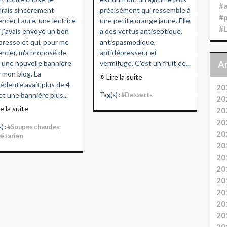
#
rais sincèrement
précisément qui ressemble à
#
rcier Laure, une lectrice
une petite orange jaune. Elle
#
i j'avais envoyé un bon
a des vertus antiseptique,
resso et qui, pour me
antispasmodique,
rcier, m'a proposé de
antidépresseur et
e une nouvelle bannière
vermifuge. C'est un fruit de...
 mon blog. La
Lire la suite
édente avait plus de 4
20
et une bannière plus...
Tag(s) :
#Desserts
20
re la suite
20
20
) :
#Soupes chaudes
,
20
étarien
20
20
20
20
20
20
20
20