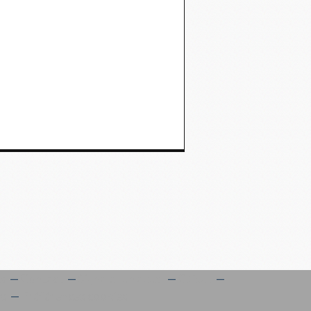
es
Contact
Signaler un abus
C.G.U.
es
Préférences cookies