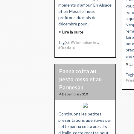
moments d'amour. En Alsace
voud
et en Moselle, nous
reme
profitons du mois de
a qu
décembre pour...
Nesp
reme
Lire la suite
fair
Tag(s) :
#Viennoiseries
,
pour
#Bredele
préc
ans 
Li
Panna cotta au
Tag(s
pesto rosso et au
#vég
Parmesan
4 Décembre 2010
Continuons les petites
présentations apéritives par
cette panna cotta aux airs
d'Italie. cette recette peut