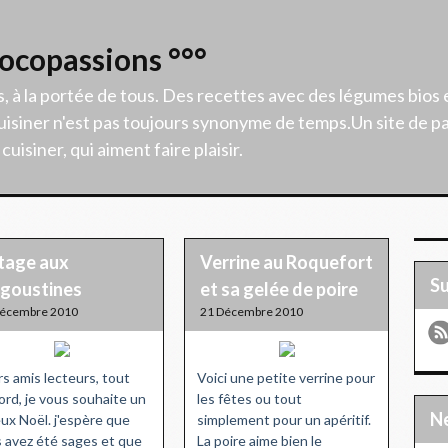
Cocopassions °°°
s, à la portée de tous. Des recettes avec des légumes bios 
isiner n'est pas toujours synonyme de temps.Un site de p
uisiner, qui aiment faire plaisir.
tage aux
Verrine au Roquefort
S
ngoustines
et sa gelée de poire
Décembre 2010
21 Décembre 2010
s amis lecteurs, tout
Voici une petite verrine pour
ord, je vous souhaite un
les fêtes ou tout
ux Noël. j'espère que
simplement pour un apéritif.
 avez été sages et que
La poire aime bien le