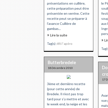
présentations en cuillère,
le P
cette préparation peut être
soul
présentée en verrine. Cette
fest
recette peut se préparer à
soup
l'avance Cuillère de
aux 
gambas...
Ingr
pers
Lire la suite
Li
Tag(s) :
#A l' apéro
Tag(s
Butterbredele
Dos
18 Décembre 2010
cro
17 
3ème et dernière recette
(pour cette année) de
Bredele. Il n'est pas trop
Avan
tard pour s'y mettre et avec
vue 
le week end, la neige et les
mais