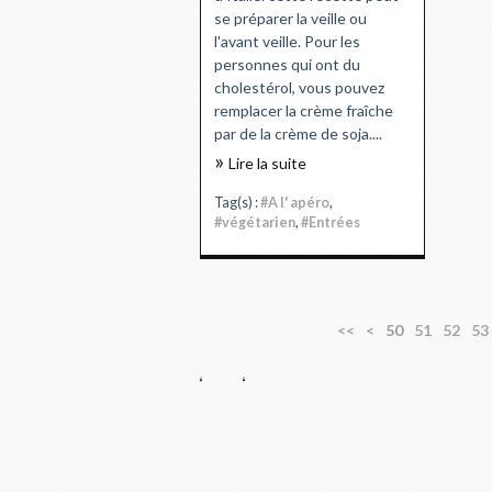
se préparer la veille ou
l'avant veille. Pour les
personnes qui ont du
cholestérol, vous pouvez
remplacer la crème fraîche
par de la crème de soja....
Lire la suite
Tag(s) :
#A l' apéro
,
#végétarien
,
#Entrées
1
2
3
4
<<
<
50
51
52
53
0
0
0
0