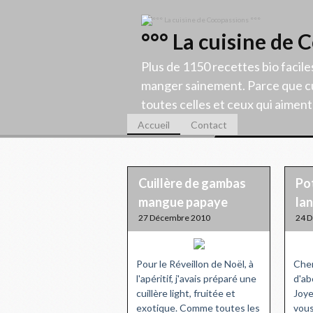
°°° La cuisine de 
Plus de 1150 recettes bio facile
manger sainement. Parce que cu
toutes celles et ceux qui aiment c
Accueil
Contact
Cuillère de gambas
Po
mangue papaye
la
27 Décembre 2010
24 
Pour le Réveillon de Noël, à
Cher
l'apéritif, j'avais préparé une
d'ab
cuillère light, fruitée et
Joye
exotique. Comme toutes les
vous