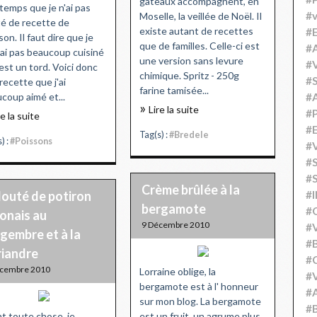
gâteaux accompagnent, en
temps que je n'ai pas
#v
Moselle, la veillée de Noël. Il
é de recette de
existe autant de recettes
#
son. Il faut dire que je
que de familles. Celle-ci est
#A
 ai pas beaucoup cuisiné
une version sans levure
#V
'est un tord. Voici donc
chimique. Spritz - 250g
#S
recette que j'ai
farine tamisée...
coup aimé et...
#
Lire la suite
#P
re la suite
#
Tag(s) :
#Bredele
) :
#Poissons
#V
#
#S
Crème brûlée à la
louté de potiron
#
bergamote
#
onais au
9 Décembre 2010
#V
gembre et à la
#
riandre
#C
écembre 2010
Lorraine oblige, la
#V
bergamote est à l' honneur
#
sur mon blog. La bergamote
#B
t toute chose, je
est un fruit, un agrume plus