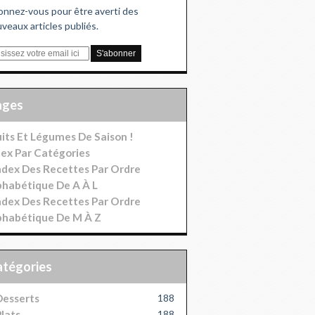
nnez-vous pour être averti des
veaux articles publiés.
Pages
uits Et Légumes De Saison !
dex Par Catégories
index Des Recettes Par Ordre
phabétique De A À L
index Des Recettes Par Ordre
phabétique De M À Z
Catégories
esserts
188
lats
188