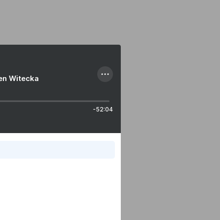
ien Witecka
-52:04