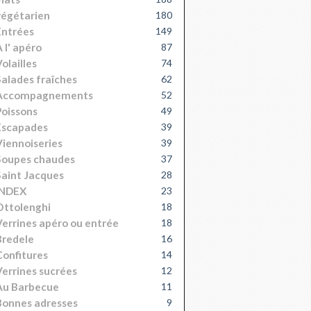
égétarien
180
Entrées
149
 l' apéro
87
olailles
74
alades fraîches
62
Accompagnements
52
oissons
49
Escapades
39
iennoiseries
39
Soupes chaudes
37
aint Jacques
28
INDEX
23
Ottolenghi
18
errines apéro ou entrée
18
Bredele
16
onfitures
14
errines sucrées
12
Au Barbecue
11
onnes adresses
9