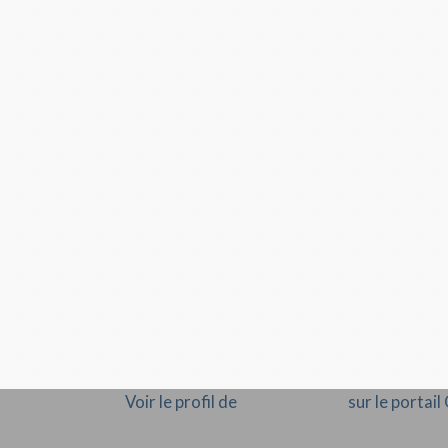
Voir le profil de
Cocopassions
sur le portai
Rémunération en droits d