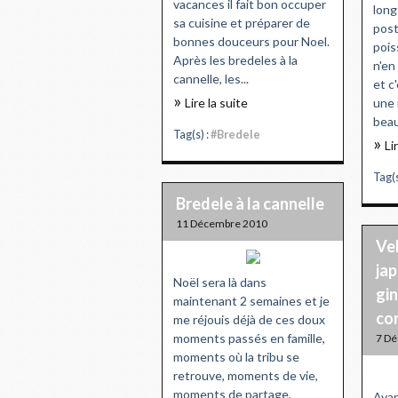
vacances il fait bon occuper
long
sa cuisine et préparer de
post
bonnes douceurs pour Noel.
pois
Après les bredeles à la
n'en
cannelle, les...
et c
Lire la suite
une 
beau
Tag(s) :
#Bredele
Li
Tag(s
Bredele à la cannelle
11 Décembre 2010
Ve
jap
Noël sera là dans
gin
maintenant 2 semaines et je
co
me réjouis déjà de ces doux
moments passés en famille,
7 D
moments où la tribu se
retrouve, moments de vie,
moments de partage,
Avan