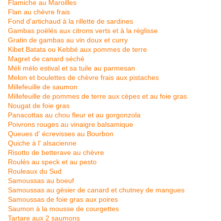
Flamiche au Maroilles
Flan au chèvre frais
Fond d'artichaud à la rillette de sardines
Gambas poëlés aux citrons verts et à la réglisse
Gratin de gambas au vin doux et curry
Kibet Batata ou Kebbé aux pommes de terre
Magret de canard séché
Méli mélo estival et sa tuile au parmesan
Melon et boulettes de chèvre frais aux pistaches
Millefeuille de saumon
Millefeuille de pommes de terre aux cèpes et au foie gras
Nougat de foie gras
Panacottas au chou fleur et au gorgonzola
Poivrons rouges au vinaigre balsamique
Queues d' écrevisses au Bourbon
Quiche à l' alsacienne
Risotto de betterave au chèvre
Roulés au speck et au pesto
Rouleaux du Sud
Samoussas au boeuf
Samoussas au gésier de canard et chutney de mangues
Samoussas de foie gras aux poires
Saumon à la mousse de courgettes
Tartare aux 2 saumons