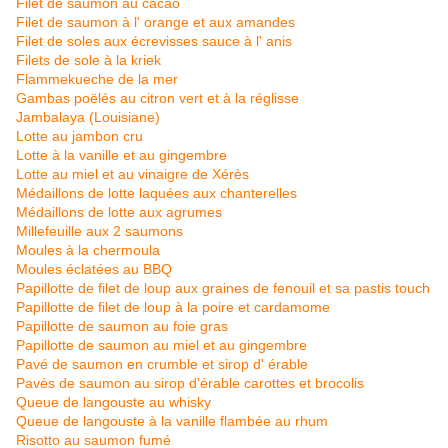
Filet de saumon au cacao
Filet de saumon à l' orange et aux amandes
Filet de soles aux écrevisses sauce à l' anis
Filets de sole à la kriek
Flammekueche de la mer
Gambas poëlés au citron vert et à la réglisse
Jambalaya (Louisiane)
Lotte au jambon cru
Lotte à la vanille et au gingembre
Lotte au miel et au vinaigre de Xérès
Médaillons de lotte laquées aux chanterelles
Médaillons de lotte aux agrumes
Millefeuille aux 2 saumons
Moules à la chermoula
Moules éclatées au BBQ
Papillotte de filet de loup aux graines de fenouil et sa pastis touch
Papillotte de filet de loup à la poire et cardamome
Papillotte de saumon au foie gras
Papillotte de saumon au miel et au gingembre
Pavé de saumon en crumble et sirop d' érable
Pavés de saumon au sirop d'érable carottes et brocolis
Queue de langouste au whisky
Queue de langouste à la vanille flambée au rhum
Risotto au saumon fumé