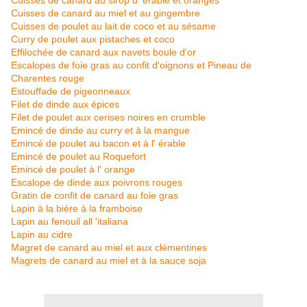
Cuisses de canard au sirop d' érable et oranges
Cuisses de canard au miel et au gingembre
Cuisses de poulet au lait de coco et au sésame
Curry de poulet aux pistaches et coco
Effilochée de canard aux navets boule d'or
Escalopes de foie gras au confit d'oignons et Pineau de
Charentes rouge
Estouffade de pigeonneaux
Filet de dinde aux épices
Filet de poulet aux cerises noires en crumble
Emincé de dinde au curry et à la mangue
Emincé de poulet au bacon et à l' érable
Emincé de poulet au Roquefort
Emincé de poulet à l' orange
Escalope de dinde aux poivrons rouges
Gratin de confit de canard au foie gras
Lapin à la bière à la framboise
Lapin au fenouil all 'italiana
Lapin au cidre
Magret de canard au miel et aux clémentines
Magrets de canard au miel et à la sauce soja