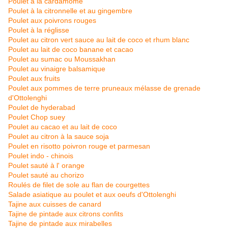
Poulet à la cardamome
Poulet à la citronnelle et au gingembre
Poulet aux poivrons rouges
Poulet à la réglisse
Poulet au citron vert sauce au lait de coco et rhum blanc
Poulet au lait de coco banane et cacao
Poulet au sumac ou Moussakhan
Poulet au vinaigre balsamique
Poulet aux fruits
Poulet aux pommes de terre pruneaux
mélasse de grenade
d'Ottolenghi
Poulet de hyderabad
Poulet Chop suey
Poulet au cacao et au lait de coco
Poulet au citron à la sauce soja
Poulet en risotto poivron rouge et parmesan
Poulet indo - chinois
Poulet sauté à l' orange
Poulet sauté au chorizo
Roulés de filet de sole au flan de courgettes
Salade as
iatique au poulet et aux oeufs d'Ottolenghi
Tajine aux cuisses de canard
Tajine de pintade aux citrons confits
Tajine de pintade aux mirabelles