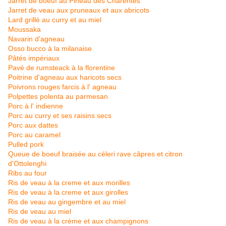
Jarret de boeuf au Pineau des Charentes
Jarret de veau aux pruneaux et aux abricots
Lard grillé au curry et au miel
Moussaka
Navarin d'agneau
Osso bucco à la milanaise
Pâtés impériaux
Pavé de rumsteack à la florentine
Poitrine d'agneau aux haricots secs
Poivrons rouges farcis à l' agneau
Polpettes polenta au parmesan
Porc à l' indienne
Porc au curry et ses raisins secs
Porc aux dattes
Porc au caramel
Pulled pork
Queue de boeuf braisée au céleri rave câpres et citron
d'Ottolenghi
Ribs au four
Ris de veau à la creme et aux morilles
Ris de veau à la creme et aux girolles
Ris de veau au gingembre et au miel
Ris de veau au miel
Ris de veau à la crème et aux champignons