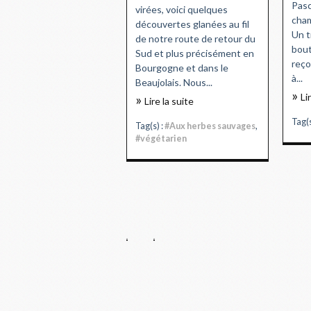
Pasc
virées, voici quelques
cham
découvertes glanées au fil
Un t
de notre route de retour du
bout
Sud et plus précisément en
reço
Bourgogne et dans le
à...
Beaujolais. Nous...
Li
Lire la suite
Tag(s
Tag(s) :
#Aux herbes sauvages
,
#végétarien