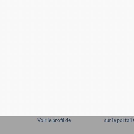
Voir le profil de
Cocopassions
sur le portai
Rémunération en droits d