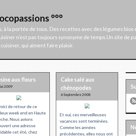
Cocopassions °°°
s, à la portée de tous. Des recettes avec des légumes bios 
isiner n'est pas toujours synonyme de temps.Un site de p
uisiner, qui aiment faire plaisir.
sine aux fleurs
Cake salé aux
S
ai 2009
chénopodes
6 Septembre 2008
oici de retour de ce
leux week end en Haute
Et oui, ces merveilleuses
che. Nous avions
vacances sont terminées.
uvert une adresse
Comme les années
idable cet été, chez
précédentes, elles nous ont