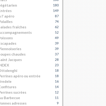
égétarien
180
Entrées
149
 l' apéro
87
olailles
74
alades fraîches
62
Accompagnements
52
oissons
49
Escapades
39
iennoiseries
39
Soupes chaudes
37
aint Jacques
28
INDEX
23
Ottolenghi
18
errines apéro ou entrée
18
Bredele
16
onfitures
14
errines sucrées
12
Au Barbecue
11
onnes adresses
9