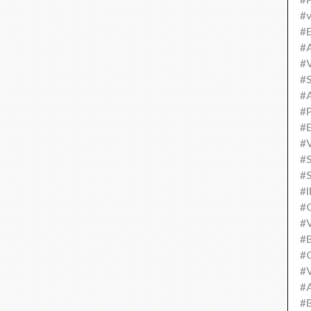
#v
#
#A
#V
#S
#
#P
#
#V
#
#S
#
#
#V
#
#C
#V
#
#B