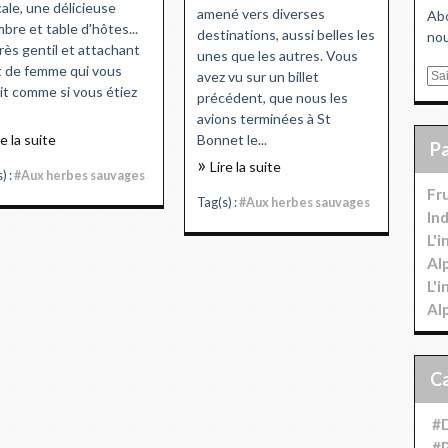
ale, une délicieuse
amené vers diverses
Abo
bre et table d'hôtes...
destinations, aussi belles les
nou
rès gentil et attachant
unes que les autres. Vous
 de femme qui vous
avez vu sur un billet
E
it comme si vous étiez
précédent, que nous les
m
avions terminées à St
a
re la suite
Bonnet le...
i
l
Lire la suite
) :
#Aux herbes sauvages
Fr
Tag(s) :
#Aux herbes sauvages
In
L'
Al
L'
Al
#D
#P