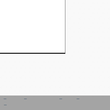
es
Contact
Signaler un abus
C.G.U.
es
Préférences cookies