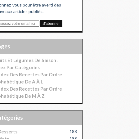
nnez-vous pour être averti des
veaux articles publiés.
Pages
uits Et Légumes De Saison !
dex Par Catégories
index Des Recettes Par Ordre
phabétique De A À L
index Des Recettes Par Ordre
phabétique De M À Z
Catégories
esserts
188
lats
188