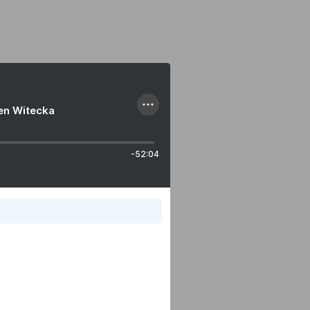
ien Witecka
-52:04