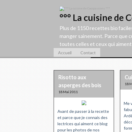
°°° La cuisine de 
Plus de 1150 recettes bio facile
manger sainement. Parce que cu
toutes celles et ceux qui aiment c
Accueil
Contact
Risotto aux
Cui
18 M
asperges des bois
18 Mai 2011
Me v
fabu
Avant de passer à la recette
Ardè
et parce que je connais des
déco
lectrices qui aiment ce blog
form
pour les photos de nos