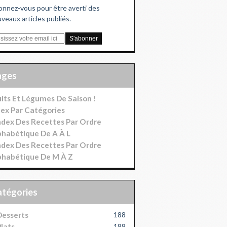
nnez-vous pour être averti des
veaux articles publiés.
Pages
uits Et Légumes De Saison !
dex Par Catégories
index Des Recettes Par Ordre
phabétique De A À L
index Des Recettes Par Ordre
phabétique De M À Z
Catégories
esserts
188
lats
188