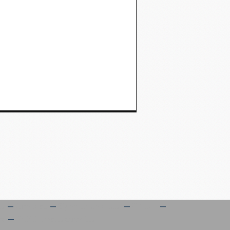
es
Contact
Signaler un abus
C.G.U.
es
Préférences cookies