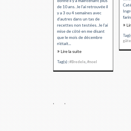
donné il y a maintenant plus
Caté
de 10 ans. Je l’ai retrouvée il
Ingr
y a 3 ou 4 semaines avec
fari
d’autres dans un tas de
recettes non testées. Je l’ai
Li
mise de côté en me disant
Tag(s
que le mois de décembre
gâte
n’était...
Lire la suite
Tag(s) :
#Bredele
,
#noel