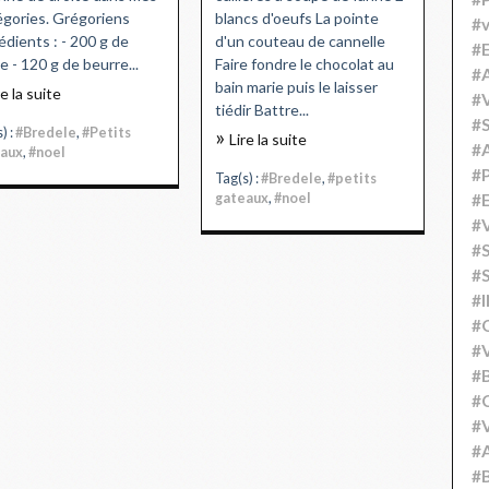
gories. Grégoriens
blancs d'oeufs La pointe
#v
édients : - 200 g de
d'un couteau de cannelle
#
ne - 120 g de beurre...
Faire fondre le chocolat au
#A
bain marie puis le laisser
re la suite
#V
tiédir Battre...
#S
) :
#Bredele
,
#Petits
Lire la suite
#
aux
,
#noel
#P
Tag(s) :
#Bredele
,
#petits
gateaux
,
#noel
#
#V
#
#S
#
#
#V
#
#C
#V
#
#B