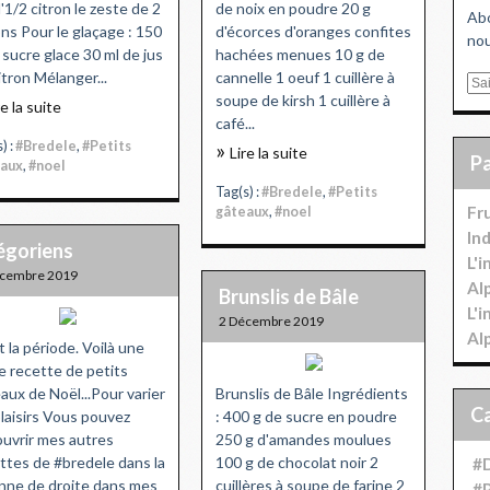
d'1/2 citron le zeste de 2
de noix en poudre 20 g
Abo
ons Pour le glaçage : 150
d'écorces d'oranges confites
nou
 sucre glace 30 ml de jus
hachées menues 10 g de
itron Mélanger...
cannelle 1 oeuf 1 cuillère à
E
soupe de kirsh 1 cuillère à
re la suite
m
café...
a
) :
#Bredele
,
#Petits
Lire la suite
i
aux
,
#noel
l
Tag(s) :
#Bredele
,
#Petits
Fr
gâteaux
,
#noel
In
égoriens
L'
écembre 2019
Al
Brunslis de Bâle
L'
2 Décembre 2019
Al
t la période. Voilà une
e recette de petits
aux de Noël...Pour varier
Brunslis de Bâle Ingrédients
plaisirs Vous pouvez
: 400 g de sucre en poudre
uvrir mes autres
250 g d'amandes moulues
ttes de #bredele dans la
100 g de chocolat noir 2
#D
nne de droite dans mes
cuillères à soupe de farine 2
#P