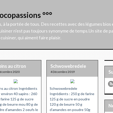
Cocopassions °°°
s, à la portée de tous. Des recettes avec des légumes bios 
isiner n'est pas toujours synonyme de temps.Un site de p
uisiner, qui aiment faire plaisir.
ins au citron
Schwowebredele
S
Décembre 2020
4 Décembre 2019
ns au citron Ingrédients
Schwowebredele
 environ 40 sapins : 260
Ingrédients : 250 g de farine
 farine 125 g de sucre
125 g de sucre en poudre
g de beurre mou 80 g de
120 g de beurre 50 g
re d'amandes 2 oeufs le
d'amandes en poudre 50g