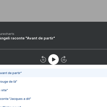
Purecharts
ngeli raconte "Avant de partir"
vant de partir"
Bouge de là"
 vite"
conte "Jacques a dit"