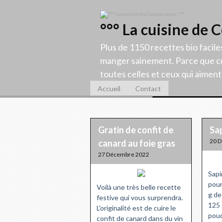
°°° La cuisine de 
Plus de 1150 recettes bio facile
manger sainement. Parce que cu
toutes celles et ceux qui aiment c
Accueil
Contact
Gratin de confit de
Sap
20 
canard au foie gras
27 Décembre 2022
Sapi
pour
Voilà une très belle recette
g de
festive qui vous surprendra.
125 
L'originalité est de cuire le
poud
confit de canard dans du vin