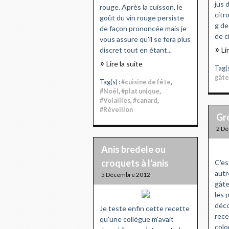
jus 
rouge. Après la cuisson, le
citr
goût du vin rouge persiste
g de
de façon prononcée mais je
de c
vous assure qu'il se fera plus
discret tout en étant...
Li
Lire la suite
Tag(s
gâte
Tag(s) :
#cuisine de fête
,
#Noël
,
#plat unique
,
#Volailles
,
#canard
,
#Réveillon
Gr
2 D
Anis bredele ou
croquets à l'anis
C'es
autr
5 Décembre 2012
gâte
les 
déco
Je teste enfin cette recette
rece
qu’une collègue m’avait
colo