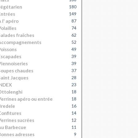
égétarien
180
Entrées
149
 l' apéro
87
olailles
74
alades fraîches
62
Accompagnements
52
oissons
49
Escapades
39
iennoiseries
39
Soupes chaudes
37
aint Jacques
28
INDEX
23
Ottolenghi
18
errines apéro ou entrée
18
Bredele
16
onfitures
14
errines sucrées
12
Au Barbecue
11
onnes adresses
9