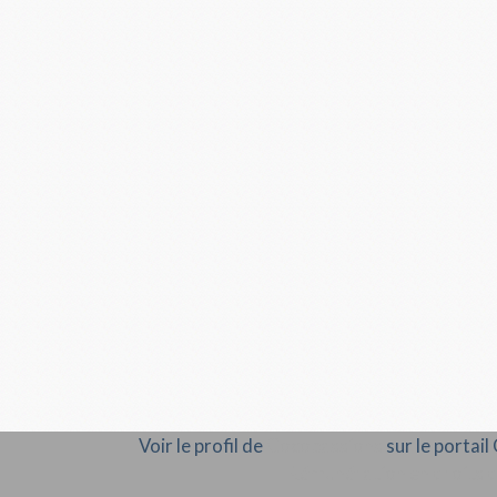
Voir le profil de
Cocopassions
sur le portai
Rémunération en droits d