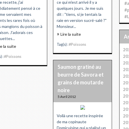
e recette, j'ai
ce qui m'est arrivé il y a
#
diatement pensé à ce
quelques jours. Je me suis
#
me servaient mes
dit : "tiens, si je tentais la
#
nts les rares fois où
raie en version sucré-salé ?"
 mangions du poisson à
Monsieur...
aison. J'adorais ces
Lire la suite
uettes...
Tag(s) :
#Poissons
re la suite
20
20
) :
#Poissons
20
Saumon gratiné au
20
beurre de Savora et
20
grains de moutarde
20
20
noire
20
5 Avril 2012
20
20
Voilà une recette inspirée
20
de ma copinaute
20
Domicuisine qui a réalisé un
20