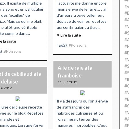
izo. Il existe de multiple
l'actualité me donne encore
#v
inaisons et en particulier
moins envie de le faire.... J'ai
#
 des "écailles" de
d'ailleurs trouvé tellement
#A
izo. Mais ce qui me plait,
déplacé de voir les recettes
#V
t plutôt une véritable
qui continuaient à être...
#S
te comme dans...
Lire la suite
#
re la suite
Tag(s) :
#Poissons
#P
) :
#Poissons
#
#V
#
Aile de raie à la
#S
et de cabillaud à la
framboise
#
rdelaise
15 Juin 2012
#
ai 2012
#V
#
Il y a des jours où l'on a envie
#C
i une délicieuse recette
de s'affranchir des
#V
vée sur le blog Recettes
habitudes culinaires et où
#
rmandes et
l'on aimerait tenter des
omiques. Lorsque j'ai vu
mariages improbables. C'est
#B