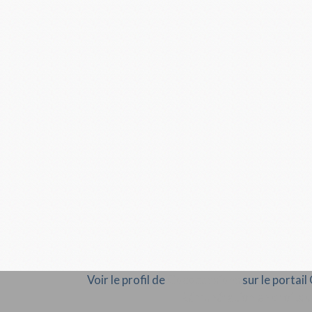
Voir le profil de
Cocopassions
sur le portai
Rémunération en droits d