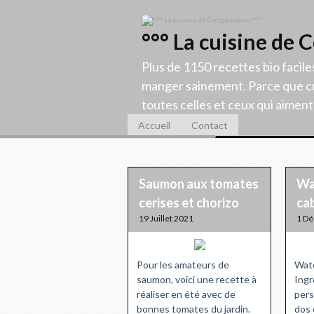
°°° La cuisine de 
Plus de 1150 recettes bio facile
manger sainement. Parce que cu
toutes celles et ceux qui aiment c
Accueil
Contact
Saumon aux tomates
Wa
cerises et chorizo
cab
19 Juillet 2021
1 D
Pour les amateurs de
Wate
saumon, voici une recette à
Ingr
réaliser en été avec de
pers
bonnes tomates du jardin.
dos 