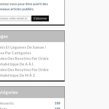
nnez-vous pour être averti des
veaux articles publiés.
Pages
uits Et Légumes De Saison !
dex Par Catégories
index Des Recettes Par Ordre
phabétique De A À L
index Des Recettes Par Ordre
phabétique De M À Z
Catégories
esserts
188
lats
188