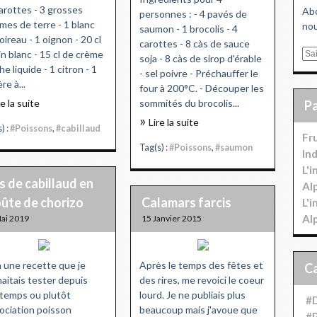
carottes - 3 grosses
Abo
personnes : - 4 pavés de
es de terre - 1 blanc
nou
saumon - 1 brocolis - 4
oireau - 1 oignon - 20 cl
carottes - 8 càs de sauce
in blanc - 15 cl de crème
E
soja - 8 càs de sirop d'érable
he liquide - 1 citron - 1
m
- sel poivre - Préchauffer le
ère à...
a
four à 200°C. - Découper les
i
re la suite
sommités du brocolis...
l
Lire la suite
) :
#Poissons
,
#cabillaud
Fr
Tag(s) :
#Poissons
,
#saumon
In
L'
 de cabillaud en
Al
oûte de chorizo
Calamars farcis
L'
Al
ai 2019
15 Janvier 2015
à une recette que je
Après le temps des fêtes et
aitais tester depuis
des rires, me revoici le coeur
temps ou plutôt
lourd. Je ne publiais plus
#D
sociation poisson
beaucoup mais j'avoue que
#P