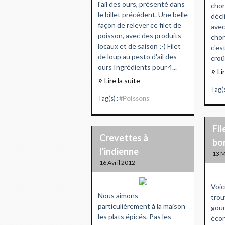
l'ail des ours, présenté dans
chor
le billet précédent. Une belle
décl
façon de relever ce filet de
avec
poisson, avec des produits
chor
locaux et de saison ;-) Filet
c'es
de loup au pesto d'ail des
croû
ours Ingrédients pour 4...
Li
Lire la suite
Tag(s
Tag(s) :
#Poissons
Fil
Crevettes à
bo
l'indienne
13 M
16 Avril 2012
Voic
Nous aimons
trou
particulièrement à la maison
gou
les plats épicés. Pas les
écon