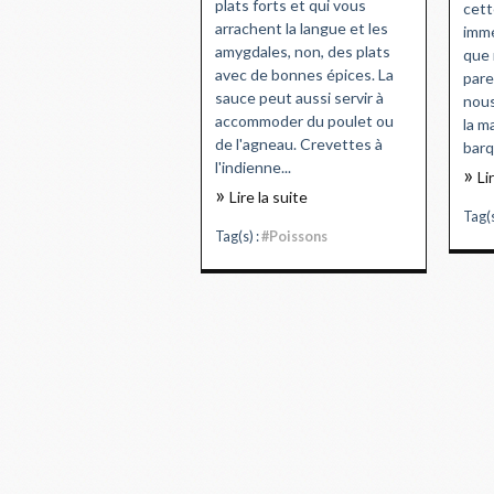
plats forts et qui vous
cett
arrachent la langue et les
immé
amygdales, non, des plats
que 
avec de bonnes épices. La
pare
sauce peut aussi servir à
nous
accommoder du poulet ou
la m
de l'agneau. Crevettes à
barq
l'indienne...
Li
Lire la suite
Tag(s
Tag(s) :
#Poissons