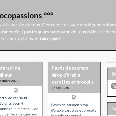
Cocopassions °°°
s, à la portée de tous. Des recettes avec des légumes bios 
isiner n'est pas toujours synonyme de temps.Un site de p
uisiner, qui aiment faire plaisir.
terzoï de
Pavés de saumon
S
illaud
sirop d'érable
écembre 2020
carottes et brocolis
14 Mai 2020
rzoi de cabillaud
édients pour 4
Pavés de saumon sirop
onnes : - 4 morceaux de
d'érable carottes et brocolis
ou de filets de cabillaud
Ingrédients pour 4