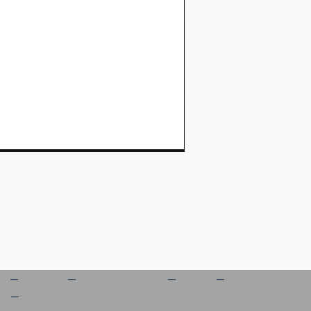
es
Contact
Signaler un abus
C.G.U.
es
Préférences cookies