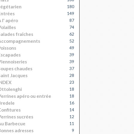
égétarien
180
Entrées
149
 l' apéro
87
olailles
74
alades fraîches
62
Accompagnements
52
oissons
49
Escapades
39
iennoiseries
39
Soupes chaudes
37
aint Jacques
28
INDEX
23
Ottolenghi
18
errines apéro ou entrée
18
Bredele
16
onfitures
14
errines sucrées
12
Au Barbecue
11
onnes adresses
9