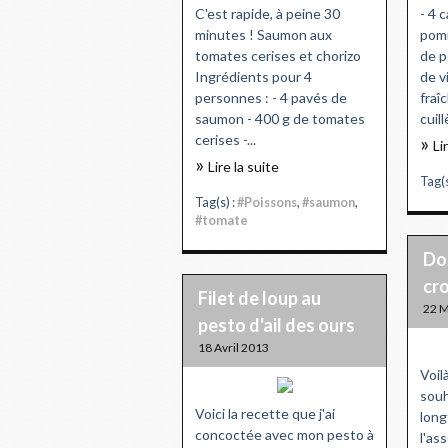
C'est rapide, à peine 30
- 4 
minutes ! Saumon aux
pomm
tomates cerises et chorizo
de p
Ingrédients pour 4
de v
personnes : - 4 pavés de
fraîc
saumon - 400 g de tomates
cuill
cerises -...
Li
Lire la suite
Tag(s
Tag(s) :
#Poissons
,
#saumon
,
#tomate
Dos
cr
Filet de loup au
22 M
pesto d'ail des ours
18 Avril 2013
Voil
souh
Voici la recette que j'ai
long
concoctée avec mon pesto à
l'as