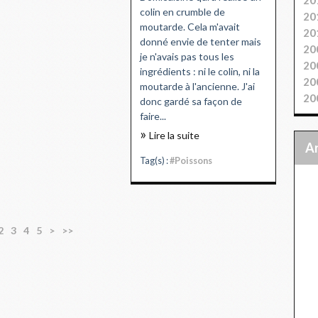
colin en crumble de
20
moutarde. Cela m'avait
20
donné envie de tenter mais
20
je n'avais pas tous les
20
ingrédients : ni le colin, ni la
20
moutarde à l'ancienne. J'ai
20
donc gardé sa façon de
faire...
Lire la suite
Tag(s) :
#Poissons
2
3
4
5
>
>>