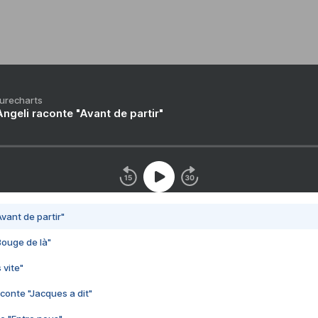
Purecharts
ngeli raconte "Avant de partir"
vant de partir"
Bouge de là"
 vite"
conte "Jacques a dit"