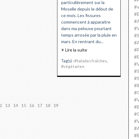
particulièrement sur la
#v
Moselle depuis le début de
#
ce mois. Les fissures
#A
commencent à apparaitre
#V
dans ma pelouse pourtant
temps arrosée par la pluie en
#S
mars. En rentrant du...
#
#P
Lire la suite
#
Tag(s) :
#Salades fraîches
,
#V
#végétarien
#
#S
#
#
#V
2
13
14
15
16
17
18
19
#
#C
#V
#
#B