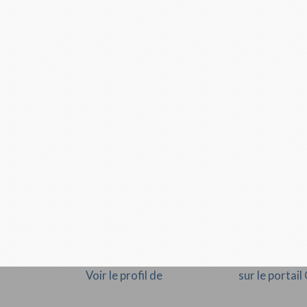
Voir le profil de
Cocopassions
sur le portai
Rémunération en droits d