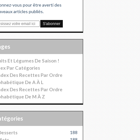
nnez-vous pour être averti des
veaux articles publiés.
Pages
uits Et Légumes De Saison !
dex Par Catégories
index Des Recettes Par Ordre
phabétique De A À L
index Des Recettes Par Ordre
phabétique De M À Z
Catégories
esserts
188
lats
188