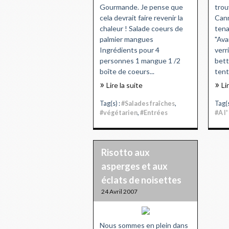
Gourmande. Je pense que
trou
cela devrait faire revenir la
Cann
chaleur ! Salade coeurs de
tena
palmier mangues
"Ava
Ingrédients pour 4
verr
personnes 1 mangue 1 /2
bett
boîte de coeurs...
tenta
Lire la suite
Li
Tag(s) :
#Salades fraîches
,
Tag(s
#végétarien
,
#Entrées
#A l
Risotto aux
asperges et aux
éclats de noisettes
24 Avril 2007
Nous sommes en plein dans