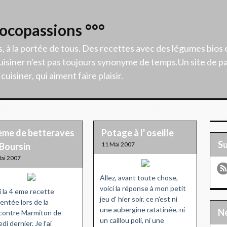
Cocopassions °°°
s, à la portée de tous. Des recettes avec des légumes bios 
isiner n'est pas toujours synonyme de temps.Un site de p
uisiner, qui aiment faire plaisir.
ème de betteraves
Potage à l' oseille
S
11 Mai 2007
 Boursin
ai 2007
Allez, avant toute chose,
voici la réponse à mon petit
i la 4 eme recette
jeu d' hier soir. ce n'est ni
entée lors de la
une aubergine ratatinée, ni
contre Marmiton de
un caillou poli, ni une
di dernier. Je l'ai