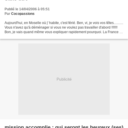
Publié le 14/04/2006 à 05:51
Par
Cocopassions
Aujourd'hui, en Moselle où j' habite, c'est férié. Ben, vi, je vois vos têtes...........
Vous n'avez qu'à déménager si vous ne voulez pas travailler d'abord !!!!!!!
Bon, je vais quand même vous expliquer rapidement pourquoi. La France et
la Prusse vers...
Publicité
mission accomplie : qui seront les heureux (ses)