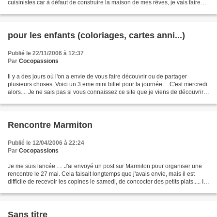
cuisinistes car à défaut de construire la maison de mes rêves, je vais faire
construire une maison autour...
pour les enfants (coloriages, cartes anni...)
Publié le 22/11/2006 à 12:37
Par
Cocopassions
Il y a des jours où l'on a envie de vous faire découvrir ou de partager
plusieurs choses. Voici un 3 eme mini billet pour la journée.... C'est mercredi
alors.... Je ne sais pas si vous connaissez ce site que je viens de découvrir
mais je trouve qu'il...
Rencontre Marmiton
Publié le 12/04/2006 à 22:24
Par
Cocopassions
Je me suis lancée .... J'ai envoyé un post sur Marmiton pour organiser une
rencontre le 27 mai. Cela faisait longtemps que j'avais envie, mais il est
difficile de recevoir les copines le samedi, de concocter des petits plats..... Il
me fallait un week...
Sans titre