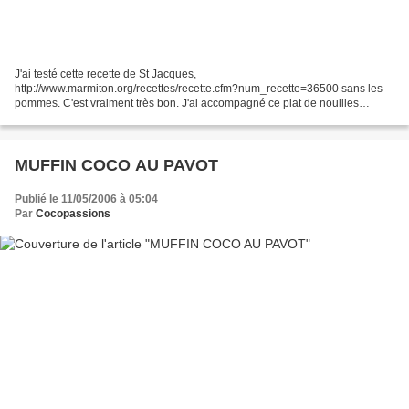
J'ai testé cette recette de St Jacques,
http://www.marmiton.org/recettes/recette.cfm?num_recette=36500 sans les
pommes. C'est vraiment très bon. J'ai accompagné ce plat de nouilles
chinoises à ma façon. Je vous présenterai ma recette très bientôt
MUFFIN COCO AU PAVOT
Publié le 11/05/2006 à 05:04
Par
Cocopassions