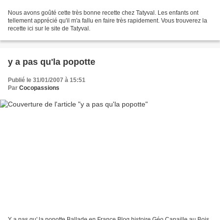
Nous avons goûté cette très bonne recette chez Tatyval. Les enfants ont
tellement apprécié qu'il m'a fallu en faire très rapidement. Vous trouverez la
recette ici sur le site de Tatyval.
y a pas qu'la popotte
Publié le 31/01/2007 à 15:51
Par
Cocopassions
Y a pas qu' la popotte Ballade en France Blog histoire Géo Canaille au Bois