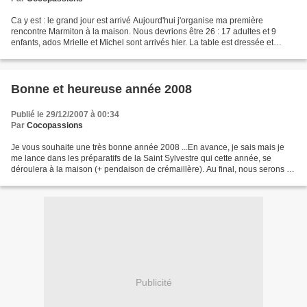
Ca y est : le grand jour est arrivé Aujourd'hui j'organise ma première
rencontre Marmiton à la maison. Nous devrions être 26 : 17 adultes et 9
enfants, ados Mrielle et Michel sont arrivés hier. La table est dressée et
prend toute la place dans le salon...
Bonne et heureuse année 2008
Publié le 29/12/2007 à 00:34
Par
Cocopassions
Je vous souhaite une très bonne année 2008 ...En avance, je sais mais je
me lance dans les préparatifs de la Saint Sylvestre qui cette année, se
déroulera à la maison (+ pendaison de crémaillère). Au final, nous serons 23
.....à la maison !!! Du pur bonheur...
Publicité