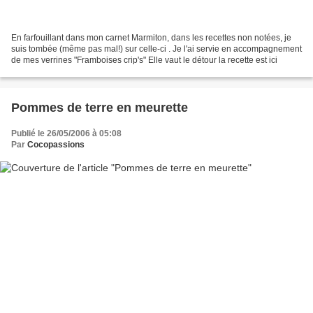
En farfouillant dans mon carnet Marmiton, dans les recettes non notées, je
suis tombée (même pas mal!) sur celle-ci . Je l'ai servie en accompagnement
de mes verrines "Framboises crip's" Elle vaut le détour la recette est ici
Pommes de terre en meurette
Publié le 26/05/2006 à 05:08
Par
Cocopassions