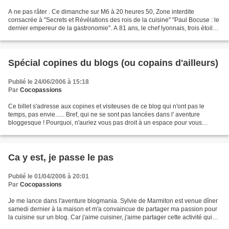
A ne pas râter . Ce dimanche sur M6 à 20 heures 50, Zone interdite
consacrée à "Secrets et Révélations des rois de la cuisine" "Paul Bocuse : le
dernier empereur de la gastronomie". A 81 ans, le chef lyonnais, trois étoiles
au guide Michelin, ne songe...
Spécial copines du blogs (ou copains d'ailleurs)
Publié le 24/06/2006 à 15:18
Par
Cocopassions
Ce billet s'adresse aux copines et visiteuses de ce blog qui n'ont pas le
temps, pas envie...... Bref, qui ne se sont pas lancées dans l' aventure
bloggesque ! Pourquoi, n'auriez vous pas droit à un espace pour vous
exprimer hein ? Mon blog existe pour...
Ca y est, je passe le pas
Publié le 01/04/2006 à 20:01
Par
Cocopassions
Je me lance dans l'aventure blogmania. Sylvie de Marmiton est venue dîner
samedi dernier à la maison et m'a convaincue de partager ma passion pour
la cuisine sur un blog. Car j'aime cuisiner, j'aime partager cette activité qui
pour certaines se transforme...