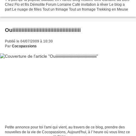
Chez Flo et fils Démolite Forum Lorraine Café invitation à rêver Le blog a
part Le nuage de filles Tout un frimage Tout un fromage Trekking en Meuse
Ouiiiiiiiiiiiiiiiiiiiiiiiiiiiiiiiiiiiiiiiiiiiii
Publié le 04/07/2009 à 10:30
Par
Cocopassions
Petite annonce pour toi l'ami qui vient, au travers de ce blog, prendre des
nouvelles de la vie de Cocopassions, Aujourd'hui, à l' heure où vous lirez ce