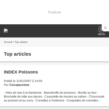
Publicité
MENU
Accueil
» Top articles
Top articles
INDEX Poissons
Publié le 31/01/2007 à 14:50
Par
Cocopassions
- Ailes de raie à la framboise - Baeckeoffe de poissons - Bonite au four -
Brochette de lotte aux épices - Cassolette de moules au safran - Choucroute
au poisson et au curry - Crevettes à l'indienne - Croquettes de crevettes
grises - Curry de lotte au...