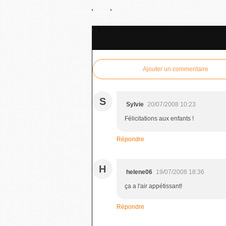
Gambas poëlés aux citrons verts et à la régli
Ajouter un commentaire
S
Sylvie
20/07/2008 10:23
Félicitations aux enfants !
Répondre
H
helene06
19/07/2008 18:36
ça a l'air appétissant!
Répondre