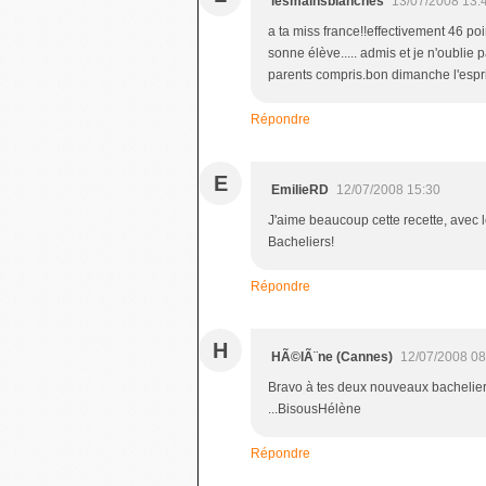
lesmainsblanches
13/07/2008 13:
a ta miss france!!effectivement 46 po
sonne élève..... admis et je n'oublie 
parents compris.bon dimanche l'espr
Répondre
E
EmilieRD
12/07/2008 15:30
J'aime beaucoup cette recette, avec le
Bacheliers!
Répondre
H
HÃ©lÃ¨ne (Cannes)
12/07/2008 08
Bravo à tes deux nouveaux bacheliers 
...BisousHélène
Répondre