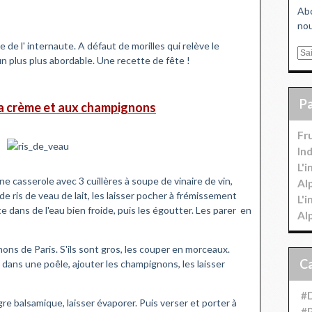
Abo
nou
 de l' internaute. A défaut de morilles qui relève le
E
un plus plus abordable. Une recette de fête !
m
a
i
 la crème et aux champignons
l
Fr
In
L'
une casserole avec 3 cuillères à soupe de vinaire de vin,
Al
 de ris de veau de lait, les laisser pocher à frémissement
L'
e dans de l'eau bien froide, puis les égoutter. Les parer en
Al
ns de Paris. S'ils sont gros, les couper en morceaux.
ve dans une poêle, ajouter les champignons
,
les laisser
#D
gre balsamique, laisser évaporer. Puis verser et porter à
#P