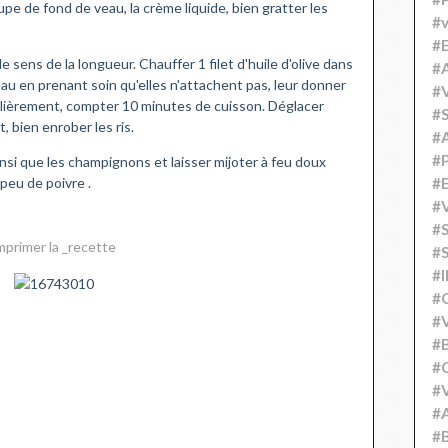
upe de fond de veau, la crème liquide, bien gratter les
#v
#
 sens de la longueur. Chauffer 1 filet d'huile d'olive dans
#A
veau en prenant soin qu'elles n'attachent pas, leur donner
#V
gulièrement, compter 10 minutes de cuisson. Déglacer
#S
, bien enrober les ris.
#
#P
insi que les champignons et laisser mijoter à feu doux
peu de poivre .
#
#V
#
mprimer la _recette
#S
#
#
#V
#
#C
#V
#
#B