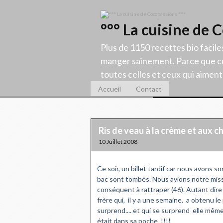
°°° La cuisine de 
Plus de 1150 recettes bio facile
manger sainement. Parce que cu
toutes celles et ceux qui aiment c
Accueil
Contact
Ris de veau à la crème et aux 
10 Juillet 2008
Ce soir, un billet tardif car nous avons 
bac sont tombés. Nous avions notre miss
conséquent à rattraper (46). Autant dire 
frère qui, il y a une semaine, a obtenu l
surprend.... et qui se surprend elle mêm
était dans sa poche !!!!