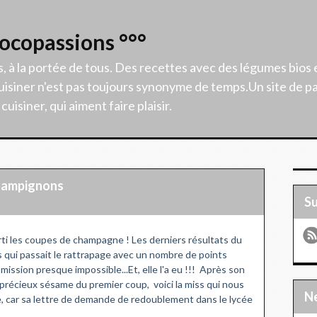
Cocopassions °°°
s, à la portée de tous. Des recettes avec des légumes bios 
isiner n'est pas toujours synonyme de temps.Un site de p
uisiner, qui aiment faire plaisir.
champignons
S
sorti les coupes de champagne ! Les derniers résultats du
 qui passait le rattrapage avec un nombre de points
mission presque impossible...Et, elle l'a eu !!! Après son
e précieux sésame du premier coup, voici la miss qui nous
e, car sa lettre de demande de redoublement dans le lycée