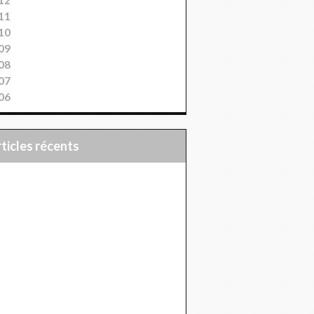
11
10
09
08
07
06
articles récents