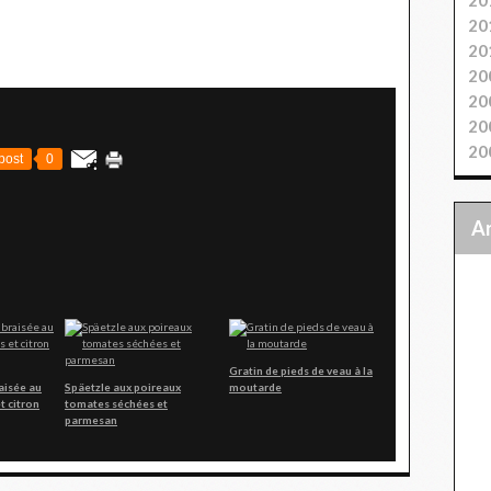
20
20
20
20
20
20
post
0
Gratin de pieds de veau à la
aisée au
Späetzle aux poireaux
moutarde
t citron
tomates séchées et
parmesan