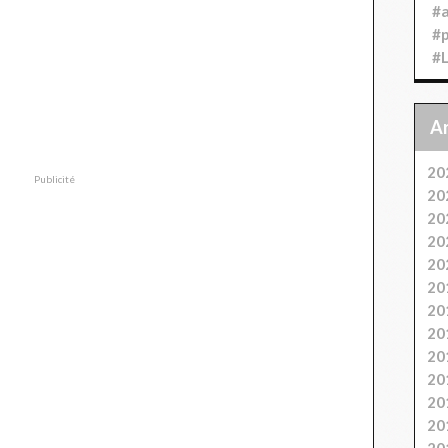
#
#
#
20
Publicité
20
20
20
20
20
20
20
20
20
20
20
20