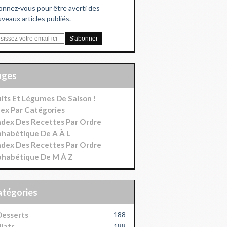
nnez-vous pour être averti des
veaux articles publiés.
Pages
uits Et Légumes De Saison !
dex Par Catégories
index Des Recettes Par Ordre
phabétique De A À L
index Des Recettes Par Ordre
phabétique De M À Z
Catégories
esserts
188
lats
188