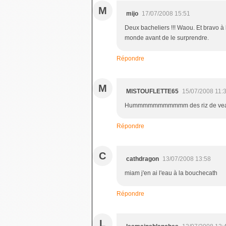
M
mijo
17/07/2008 15:51
Deux bacheliers !!! Waou. Et bravo à l
monde avant de le surprendre.
Répondre
M
MISTOUFLETTE65
15/07/2008 11:
Hummmmmmmmmmm des riz de veau cela 
Répondre
C
cathdragon
13/07/2008 13:58
miam j'en ai l'eau à la bouchecath
Répondre
L