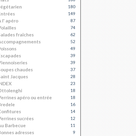
égétarien
180
Entrées
149
 l' apéro
87
olailles
74
alades fraîches
62
Accompagnements
52
oissons
49
Escapades
39
iennoiseries
39
Soupes chaudes
37
aint Jacques
28
INDEX
23
Ottolenghi
18
errines apéro ou entrée
18
Bredele
16
onfitures
14
errines sucrées
12
Au Barbecue
11
onnes adresses
9