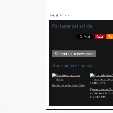
Tag(s) :
#Plats
Partager cet article
Re
S'inscrire à la newsletter
Vous aimerez aussi :
Boulettes suédoises d'Ikéa
Queue de boeuf br
céleri rave câpres e
d'Ottolenghi