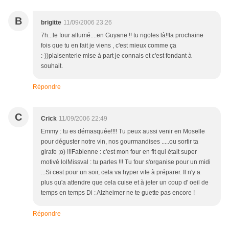
B
brigitte
11/09/2006 23:26
7h...le four allumé....en Guyane !! tu rigoles là!!la prochaine
fois que tu en fait je viens , c'est mieux comme ça
:-))plaisenterie mise à part je connais et c'est fondant à
souhait.
Répondre
C
Crick
11/09/2006 22:49
Emmy : tu es démasquée!!!! Tu peux aussi venir en Moselle
pour déguster notre vin, nos gourmandises .....ou sortir ta
girafe ;o) !!!Fabienne : c'est mon four en fit qui était super
motivé lolMissval : tu parles !!! Tu four s'organise pour un midi
...Si cest pour un soir, cela va hyper vite à préparer. Il n'y a
plus qu'a attendre que cela cuise et à jeter un coup d' oeil de
temps en temps Di : Alzheimer ne te guette pas encore !
Répondre