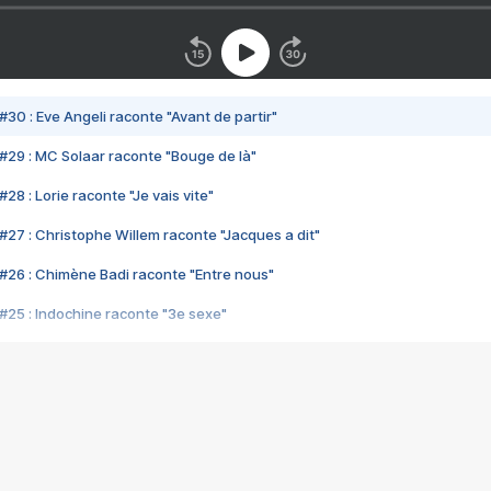
#30 : Eve Angeli raconte "Avant de partir"
#29 : MC Solaar raconte "Bouge de là"
28 : Lorie raconte "Je vais vite"
#27 : Christophe Willem raconte "Jacques a dit"
#26 : Chimène Badi raconte "Entre nous"
#25 : Indochine raconte "3e sexe"
#24 : Zaho raconte "C'est chelou"
#23 : Patrick Bruel raconte "Au café des délices"
#22 : Kyo raconte "Le chemin"
#21 : Nolwenn Leroy raconte "Cassé"