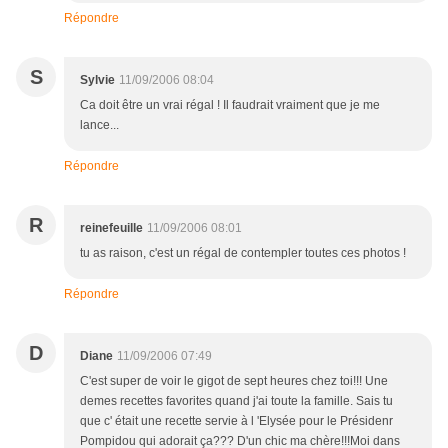
Répondre
S
Sylvie
11/09/2006 08:04
Ca doit être un vrai régal ! Il faudrait vraiment que je me
lance...
Répondre
R
reinefeuille
11/09/2006 08:01
tu as raison, c'est un régal de contempler toutes ces photos !
Répondre
D
Diane
11/09/2006 07:49
C'est super de voir le gigot de sept heures chez toi!!! Une
demes recettes favorites quand j'ai toute la famille. Sais tu
que c' était une recette servie à l 'Elysée pour le Présidenr
Pompidou qui adorait ça??? D'un chic ma chère!!!Moi dans