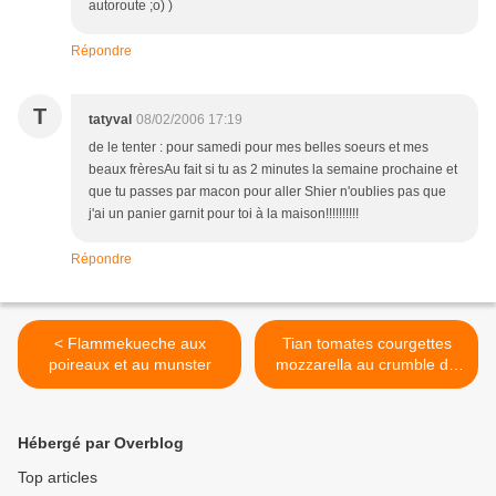
autoroute ;o) )
Répondre
T
tatyval
08/02/2006 17:19
de le tenter : pour samedi pour mes belles soeurs et mes
beaux frèresAu fait si tu as 2 minutes la semaine prochaine et
que tu passes par macon pour aller Shier n'oublies pas que
j'ai un panier garnit pour toi à la maison!!!!!!!!!!
Répondre
< Flammekueche aux
Tian tomates courgettes
poireaux et au munster
mozzarella au crumble de
pistaches >
Hébergé par Overblog
Top articles