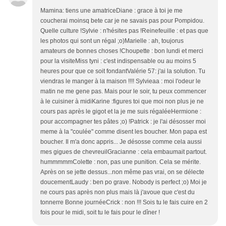
Mamina: tiens une amatriceDiane : grace à toi je me
coucherai moinsq bete car je ne savais pas pour Pompidou.
Quelle culture !Sylvie : n'hésites pas !Reinefeuille : et pas que
les photos qui sont un régal ;o)Marielle : ah, toujorus
amateurs de bonnes choses !Choupette : bon lundi et merci
pour la visiteMiss tyni : c'est indispensable ou au moins 5
heures pour que ce soit fondantValérie 57: j'ai la solution. Tu
viendras le manger à la maison !!!! Sylvieaa : moi l'odeur le
matin ne me gene pas. Mais pour le soir, tu peux commencer
à le cuisiner à midiKarine :figures toi que moi non plus je ne
cours pas après le gigot et la je me suis régaléeHermione :
pour accompagner tes pâtes ;o) !Patrick : je l'ai désosser moi
meme à la "coulée" comme disent les boucher. Mon papa est
boucher. Il m'a donc appris... Je désosse comme cela aussi
mes gigues de chevreuilGracianne : cela embaumait partout.
hummmmmColette : non, pas une punition. Cela se mérite.
Après on se jette dessus...non même pas vrai, on se délecte
doucementLaudy : ben po grave. Nobody is perfect ;o) Moi je
ne cours pas après non plus mais là j'avoue que c'est du
tonnerre Bonne journéeCrick : non !!! Sois tu le fais cuire en 2
fois pour le midi, soit tu le fais pour le dîner !