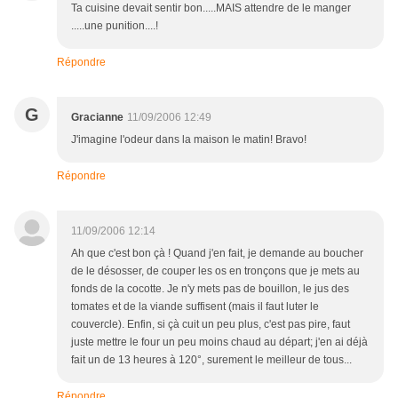
Ta cuisine devait sentir bon.....MAIS attendre de le manger
.....une punition....!
Répondre
G
Gracianne
11/09/2006 12:49
J'imagine l'odeur dans la maison le matin! Bravo!
Répondre
11/09/2006 12:14
Ah que c'est bon çà ! Quand j'en fait, je demande au boucher
de le désosser, de couper les os en tronçons que je mets au
fonds de la cocotte. Je n'y mets pas de bouillon, le jus des
tomates et de la viande suffisent (mais il faut luter le
couvercle). Enfin, si çà cuit un peu plus, c'est pas pire, faut
juste mettre le four un peu moins chaud au départ; j'en ai déjà
fait un de 13 heures à 120°, surement le meilleur de tous...
Répondre