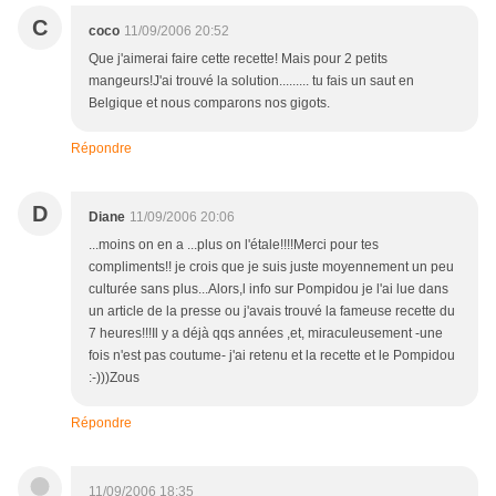
C
coco
11/09/2006 20:52
Que j'aimerai faire cette recette! Mais pour 2 petits
mangeurs!J'ai trouvé la solution......... tu fais un saut en
Belgique et nous comparons nos gigots.
Répondre
D
Diane
11/09/2006 20:06
...moins on en a ...plus on l'étale!!!!Merci pour tes
compliments!! je crois que je suis juste moyennement un peu
culturée sans plus...Alors,l info sur Pompidou je l'ai lue dans
un article de la presse ou j'avais trouvé la fameuse recette du
7 heures!!!Il y a déjà qqs années ,et, miraculeusement -une
fois n'est pas coutume- j'ai retenu et la recette et le Pompidou
:-)))Zous
Répondre
11/09/2006 18:35