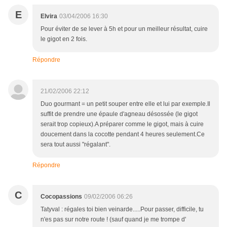
E
Elvira
03/04/2006 16:30
Pour éviter de se lever à 5h et pour un meilleur résultat, cuire
le gigot en 2 fois.
Répondre
21/02/2006 22:12
Duo gourmant = un petit souper entre elle et lui par exemple.Il
suffit de prendre une épaule d'agneau désossée (le gigot
serait trop copieux).A préparer comme le gigot, mais à cuire
doucement dans la cocotte pendant 4 heures seulement.Ce
sera tout aussi "régalant".
Répondre
C
Cocopassions
09/02/2006 06:26
Tatyval : régales toi bien veinarde.....Pour passer, difficile, tu
n'es pas sur notre route ! (sauf quand je me trompe d'