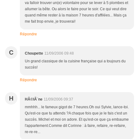
va falloir trouver un(e) volontaire pour se lever à 5 plombes et
allumer la bête. Ou alors le faire pour le soir. Ce qui veut dire
quand même rester à la maison 7 heures d'affilées... Mais ça
me fait trop envie, je trouverai!
Répondre
C
Choupette
11/09/2006 09:48
Un grand classique de la cuisine française qui a toujours du
succès!
Répondre
H
HÃ©lÃ¨ne
11/09/2006 09:37
mmhhh... le fameux gigot de 7 heures.Oh oui Sylvie, lance-toi.
Qu'est-ce que tu attends ?A chaque fois que je le fais c'est un
succès. Michel et moi on adore. Et qu'est-ce que ça embaume
l'appartement.Comme dit Corinne : à faire, refaire, re-refaire,
re-re-re...