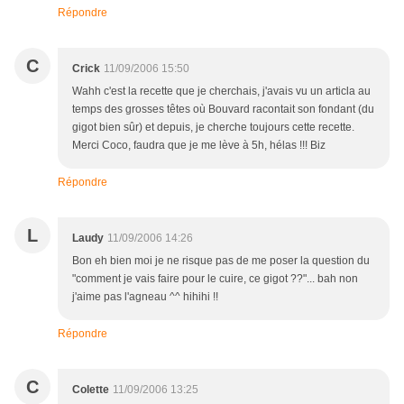
Répondre
C
Crick
11/09/2006 15:50
Wahh c'est la recette que je cherchais, j'avais vu un articla au
temps des grosses têtes où Bouvard racontait son fondant (du
gigot bien sûr) et depuis, je cherche toujours cette recette.
Merci Coco, faudra que je me lève à 5h, hélas !!! Biz
Répondre
L
Laudy
11/09/2006 14:26
Bon eh bien moi je ne risque pas de me poser la question du
"comment je vais faire pour le cuire, ce gigot ??"... bah non
j'aime pas l'agneau ^^ hihihi !!
Répondre
C
Colette
11/09/2006 13:25