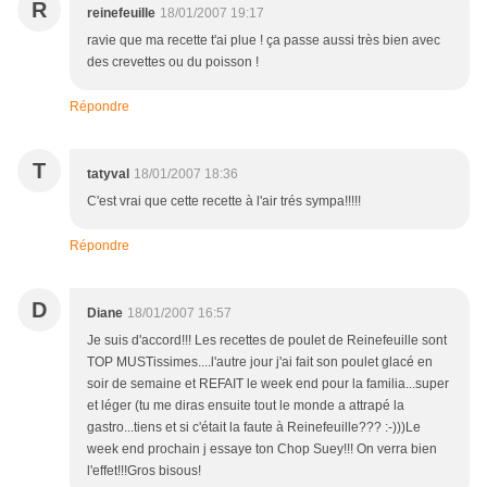
R
reinefeuille
18/01/2007 19:17
ravie que ma recette t'ai plue ! ça passe aussi très bien avec
des crevettes ou du poisson !
Répondre
T
tatyval
18/01/2007 18:36
C'est vrai que cette recette à l'air trés sympa!!!!!
Répondre
D
Diane
18/01/2007 16:57
Je suis d'accord!!! Les recettes de poulet de Reinefeuille sont
TOP MUSTissimes....l'autre jour j'ai fait son poulet glacé en
soir de semaine et REFAIT le week end pour la familia...super
et léger (tu me diras ensuite tout le monde a attrapé la
gastro...tiens et si c'était la faute à Reinefeuille??? :-)))Le
week end prochain j essaye ton Chop Suey!!! On verra bien
l'effet!!!Gros bisous!