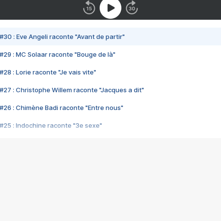
#30 : Eve Angeli raconte "Avant de partir"
#29 : MC Solaar raconte "Bouge de là"
28 : Lorie raconte "Je vais vite"
#27 : Christophe Willem raconte "Jacques a dit"
#26 : Chimène Badi raconte "Entre nous"
#25 : Indochine raconte "3e sexe"
#24 : Zaho raconte "C'est chelou"
#23 : Patrick Bruel raconte "Au café des délices"
#22 : Kyo raconte "Le chemin"
#21 : Nolwenn Leroy raconte "Cassé"
#20 : Patrick Hernandez raconte "Born to be alive"